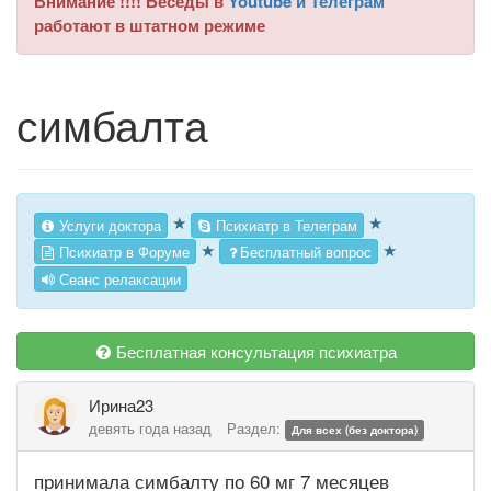
Внимание !!!! Беседы в
Youtube и Телеграм
работают в штатном режиме
симбалта
★
★
Услуги доктора
Психиатр в Телеграм
★
★
Психиатр в Форуме
Бесплатный вопрос
Сеанс релаксации
Бесплатная консультация психиатра
Ирина23
девять года назад
Раздел:
Для всех (без доктора)
принимала симбалту по 60 мг 7 месяцев