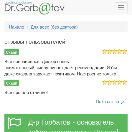
Toggl
navig
Начало
Для всех (без доктора)
отзывы пользователей
Скайп
Все понравилось! Доктор очень
внимательный,выслушивает,дает рекомендации. Я бы
даже сказала заряжает позитивом. Настроение только…
Скайп
Всё прошло отлично!
Показать еще...
Д-р Горбатов - основатель
кибер психиатрии в Рунете!