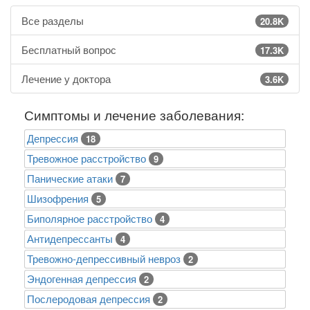
Все разделы
20.8K
Бесплатный вопрос
17.3K
Лечение у доктора
3.6K
Симптомы и лечение заболевания:
Депрессия
18
Тревожное расстройство
9
Панические атаки
7
Шизофрения
5
Биполярное расстройство
4
Антидепрессанты
4
Тревожно-депрессивный невроз
2
Эндогенная депрессия
2
Послеродовая депрессия
2