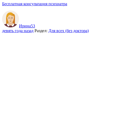
Бесплатная консультация психиатра
Ирина53
девять года назад
Раздел:
Для всех (без доктора)
Кто принимал норматимики при рекуррентной депрессии?
|
Гипноз и внушение. В.В. Срезневский. Петроград, 1924 год.
Youtube - книги
Войдите
или
Зарегистрируйтесь
чтобы комментировать.