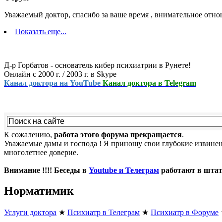
Уважаемый доктор, спасибо за ваше время , внимательное отн
Показать еще...
Д-р Горбатов - основатель кибер психиатрии в Рунете!
Онлайн с 2000 г. / 2003 г. в Skype
Канал доктора на YouTube
Канал доктора в Telegram
К сожалению,
работа этого форума прекращается
.
Уважаемые дамы и господа ! Я приношу свои глубокие извинени
многолетнее доверие.
Внимание !!!! Беседы в
Youtube и Телеграм
работают в шта
Норматимик
Услуги доктора
★
Психиатр в Телеграм
★
Психиатр в Форуме