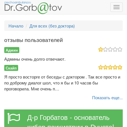
Toggl
navig
Начало
Для всех (без доктора)
отзывы пользователей
Админ
Админы очень долго отвечают.
Скайп
Я просто восторге от беседы с доктором . Так все просто и
по доброму диалог шол, что я бы и 10 часов бы
проговорила. Мне очень п…
Показать еще...
Д-р Горбатов - основатель
кибер психиатрии в Рунете!