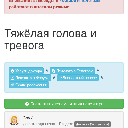
Внимание !!!! Беседы в
Youtube и Телеграм
работают в штатном режиме
Тяжёлая голова и
тревога
★
★
Услуги доктора
Психиатр в Телеграм
★
★
Психиатр в Форуме
Бесплатный вопрос
Сеанс релаксации
Бесплатная консультация психиатра
ЗояИ
девять года назад
Раздел:
Для всех (без доктора)