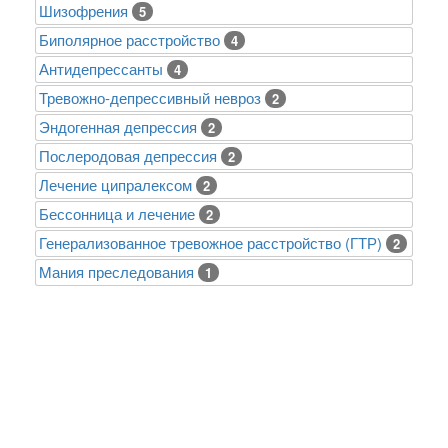
Шизофрения
5
Биполярное расстройство
4
Антидепрессанты
4
Тревожно-депрессивный невроз
2
Эндогенная депрессия
2
Послеродовая депрессия
2
Лечение ципралексом
2
Бессонница и лечение
2
Генерализованное тревожное расстройство (ГТР)
2
Mания преследования
1