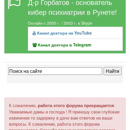
Д-р Горбатов - основатель
кибер психиатрии в Рунете!
Онлайн с 2000 г. / 2003 г. в Skype
Канал доктора на YouTube
Канал доктора в Telegram
К сожалению,
работа этого форума прекращается
.
Уважаемые дамы и господа ! Я приношу свои глубокие
извинения то задержку в даче вам ответов на ваши
вопросы. К сожалению, работа этого форума
прекращается. Спасибо вам за многолетнее доверие.