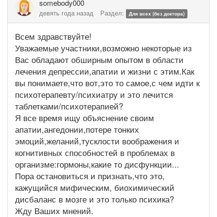
somebody000
девять года назад
Раздел:
Для всех (без доктора)
Всем здравствуйте!
Уважаемые участники,возможно некоторые из
Вас обладают обширным опытом в области
лечения депрессии,апатии и жизни с этим.Как
вы понимаете,что вот,это то самое,с чем идти к
психотерапевту/психиатру и это лечится
таблетками/психотерапией?
Я все время ищу объяснение своим
апатии,ангедонии,потере тонких
эмоций,желаний,тусклости воображения и
когнитивных способностей в проблемах в
организме:гормоны,какие то дисфункции...
Пора остановиться и признать,что это,
кажущийся мифическим, биохимический
дисбаланс в мозге и это только психика?
Жду Ваших мнений.