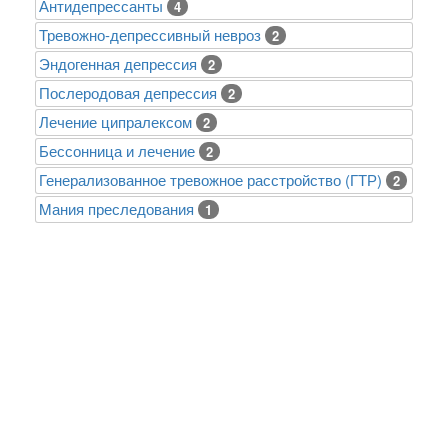
Антидепрессанты
4
Тревожно-депрессивный невроз
2
Эндогенная депрессия
2
Послеродовая депрессия
2
Лечение ципралексом
2
Бессонница и лечение
2
Генерализованное тревожное расстройство (ГТР)
2
Mания преследования
1