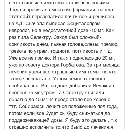
вегетативные симптомы стали невыносимы.
Тогда я прочитала много информации, нашла
этот сайт,перелопатила почти все и решилась
на АД. Сначала выписал Эсциталопрам
невролог, но в недостаточной дозе -10 мг. Как
раз пила Селектру. Заход был сложный-
сонливость днём, пьяная голова,слезы, тремор,
тревога по утрам, тошнота, потливость и т.д.
Уже все не помню. И так я поднялась до 20 мг,
уже по совету доктора Горбатова. За три месяца
лечения ушли все страшные симптомы, но что-
то мне не хватало. Утром немного тревога
пробивалась. Вот на днях добавили Велаксин
пролонг 75 мг утром , а Селектру снизили
обратно до 15 мг. И вроде стало все хорошо,
ттт. Собираюсь лечиться положенные пол года,
потом если все будет ок, буду снижаться до
поддерживающей дозы. Я буду это делать , т.к
страшно вспомнить то,что было до лечения,я