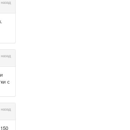
 назад
.
 назад
ни
ки с
 назад
 150