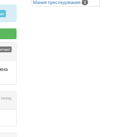
Mания преследования
1
ии
октора)
жна
 назад