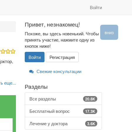
Войти
Привет, незнакомец!
вниз
Похоже, вы здесь новенький. Чтобы
принять участие, нажмите одну из
кнопок ниже!
Войти
Регистрация
октор,
Свежие консультации
ь еще...
Разделы
Все разделы
20.8K
Бесплатный вопрос
17.3K
Лечение у доктора
3.6K