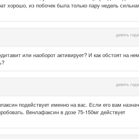
ат хорошо, из побочек была только пару недель сильна
девять года
седитавит или наоборот активирует? И как обстоят на не
ь?
девять года
велаксин подействует именно на вас. Если его вам назна
пробовать. Венлафаксин в дозе 75-150мг действует