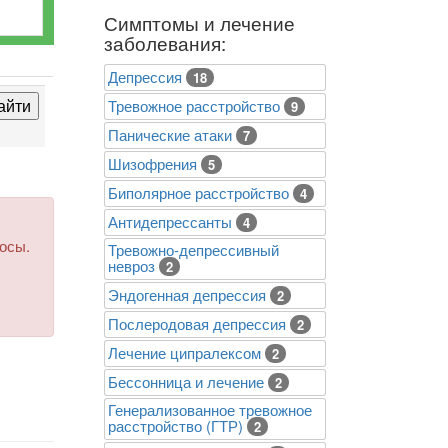
Симптомы и лечение
заболевания:
Депрессия
18
Тревожное расстройство
9
Панические атаки
7
Шизофрения
5
Биполярное расстройство
4
Антидепрессанты
4
росы.
Тревожно-депрессивный
невроз
2
Эндогенная депрессия
2
Послеродовая депрессия
2
Лечение ципралексом
2
Бессонница и лечение
2
Генерализованное тревожное
расстройство (ГТР)
2