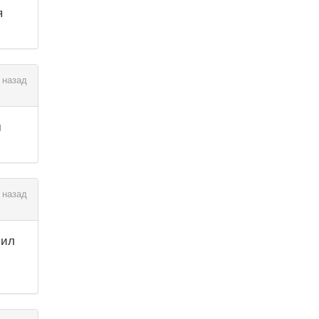
я
 назад
м
 назад
чил