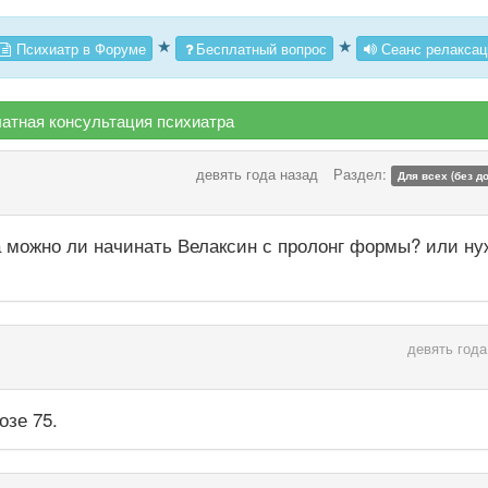
★
★
Психиатр в Форуме
Бесплатный вопрос
Сеанс релаксац
атная консультация психиатра
девять года назад
Раздел:
Для всех (без д
а можно ли начинать Велаксин с пролонг формы? или ну
девять года
озе 75.