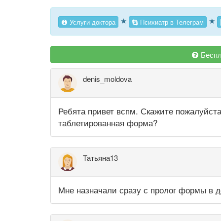
★
★
Услуги доктора
Психиатр в Телеграм
Беспл
denis_moldova
Ребята привет вспм. Скажите пожалуйст
таблетированная форма?
Татьяна13
Мне назначали сразу с пролог формы в д