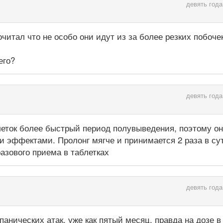
девять года
очитал что не особо они идут из за более резких побочек
его?
девять года
леток более быстрый период полувыведения, поэтому о
и эффектами. Пролонг мягче и принимается 2 раза в сут
разового приема в таблетках
девять года
анических атак, уже как пятый месяц, правда на дозе в