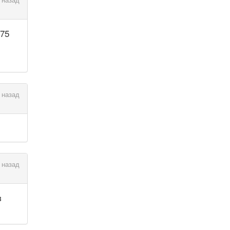
 75
 назад
 назад
з