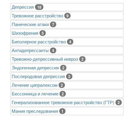
Депрессия
18
Тревожное расстройство
9
Панические атаки
7
Шизофрения
5
Биполярное расстройство
4
Антидепрессанты
4
Тревожно-депрессивный невроз
2
Эндогенная депрессия
2
Послеродовая депрессия
2
Лечение ципралексом
2
Бессонница и лечение
2
Генерализованное тревожное расстройство (ГТР)
2
Mания преследования
1