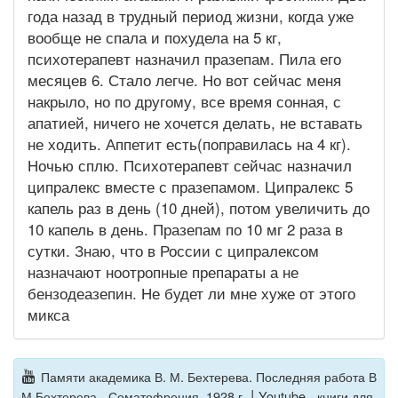
года назад в трудный период жизни, когда уже
вообще не спала и похудела на 5 кг,
психотерапевт назначил празепам. Пила его
месяцев 6. Стало легче. Но вот сейчас меня
накрыло, но по другому, все время сонная, с
апатией, ничего не хочется делать, не вставать
не ходить. Аппетит есть(поправилась на 4 кг).
Ночью сплю. Психотерапевт сейчас назначил
ципралекс вместе с празепамом. Ципралекс 5
капель раз в день (10 дней), потом увеличить до
10 капель в день. Празепам по 10 мг 2 раза в
сутки. Знаю, что в России с ципралексом
назначают ноотропные препараты а не
бензодеазепин. Не будет ли мне хуже от этого
микса
Памяти академика В. М. Бехтерева. Последняя работа В
|
М Бехтерева - Соматофрения. 1928 г.
Youtube - книги для