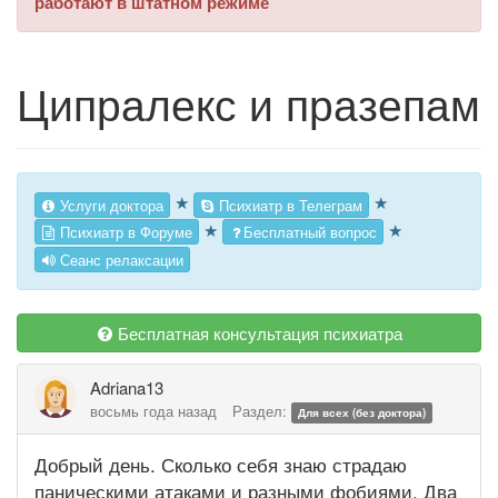
работают в штатном режиме
Ципралекс и празепам
★
★
Услуги доктора
Психиатр в Телеграм
★
★
Психиатр в Форуме
Бесплатный вопрос
Сеанс релаксации
Бесплатная консультация психиатра
Adriana13
восьмь года назад
Раздел:
Для всех (без доктора)
Добрый день. Сколько себя знаю страдаю
паническими атаками и разными фобиями. Два