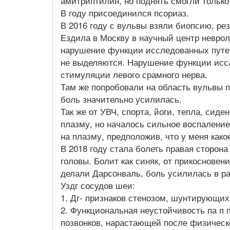
амитриптилин, но поднять смогли только
В году присоединился псориаз.
В 2016 году с вульвы взяли биопсию, рез
Ездила в Москву в научный центр невро
нарушение функции исследованных путей
не выделяются. Нарушение функции иссл
стимуляции левого срамного нерва.
Там же попробовали на область вульвы 
боль значительно усилилась.
Так же от УВЧ, спорта, йоги, тепла, сид
плазму, но началось сильное воспаление
на плазму, предположив, что у меня как
В 2018 году стала болеть правая сторон
головы. Болит как синяк, от прикосновен
делали Дарсонваль, боль усилилась в ра
Уздг сосудов шеи:
1. Дг- признаков стенозом, шунтирующих
2. Функциональная неустойчивость па п 
позвонков, нарастающей после физическо