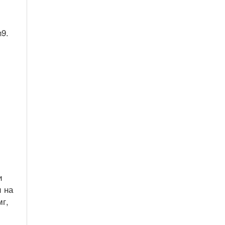
h9.
и
и на
мг,