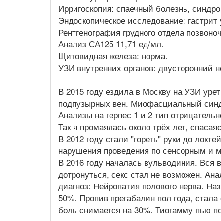
Ирригоскопия: спаечный болезнь, синдро
Эндоскопическое исследование: гастрит
Рентгенография грудного отдела позвоноч
Анализ СА125 11,71 ед/мл.
Щитовидная железа: норма.
УЗИ внутренних органов: двусторонний н
В 2015 году ездила в Москву на УЗИ уре
подпузырных вен. Миофасциальный синд
Анализы на герпес 1 и 2 тип отрицательн
Так я промаялась около трёх лет, спасаяс
В 2012 году стали "гореть" руки до локте
нарушения проведения по сенсорным и м
В 2016 году началась вульводиния. Вся 
дотронуться, секс стал не возможен. Ан
диагноз: Нейропатия полового нерва. На
50%. Пропив прегабалин пол года, стала 
боль снимается на 30%. Тиогамму пью п