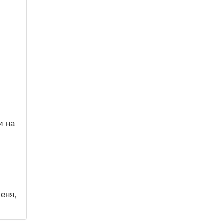
и на
еня,