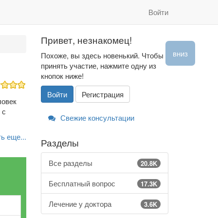
Войти
Привет, незнакомец!
вниз
Похоже, вы здесь новенький. Чтобы
принять участие, нажмите одну из
кнопок ниже!
Войти
Регистрация
ловек
 с
Свежие консультации
ь еще...
Разделы
Все разделы
20.8K
Бесплатный вопрос
17.3K
Лечение у доктора
3.6K