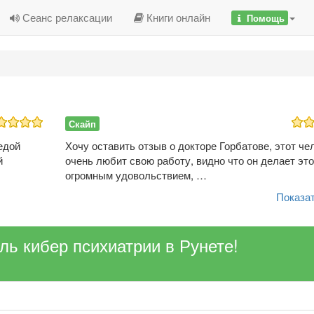
Сеанс релаксации
Книги онлайн
Помощь
Скайп
едой
Хочу оставить отзыв о докторе Горбатове, этот че
й
очень любит свою работу, видно что он делает это
огромным удовольствием, …
Показат
ель кибер психиатрии в Рунете!