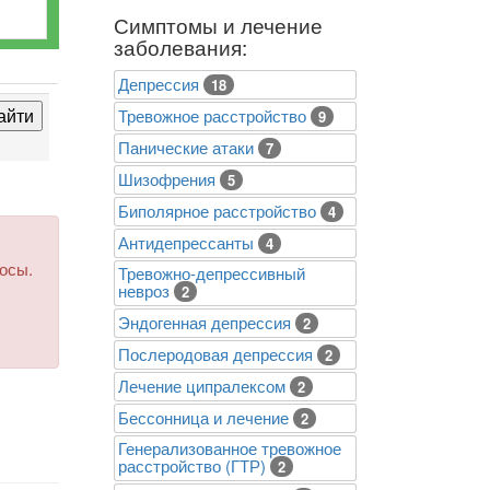
Симптомы и лечение
заболевания:
Депрессия
18
Тревожное расстройство
9
Панические атаки
7
Шизофрения
5
Биполярное расстройство
4
Антидепрессанты
4
росы.
Тревожно-депрессивный
невроз
2
Эндогенная депрессия
2
Послеродовая депрессия
2
Лечение ципралексом
2
Бессонница и лечение
2
Генерализованное тревожное
расстройство (ГТР)
2