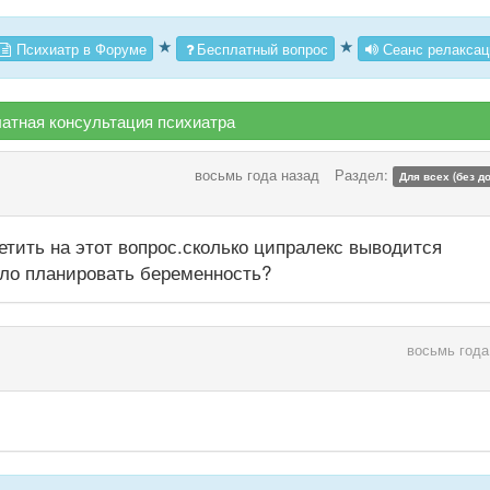
★
★
Психиатр в Форуме
Бесплатный вопрос
Сеанс релаксац
атная консультация психиатра
восьмь года назад
Раздел:
Для всех (без д
етить на этот вопрос.сколько ципралекс выводится
ло планировать беременность?
восьмь года