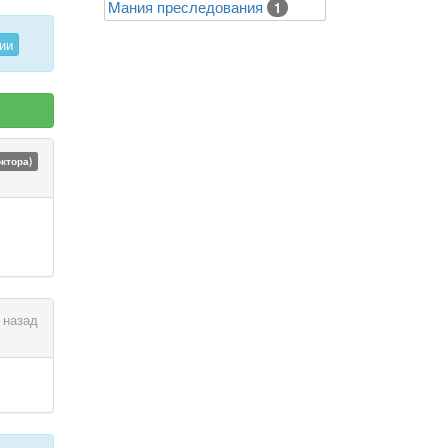
Mания преследования
1
ии
октора)
 назад