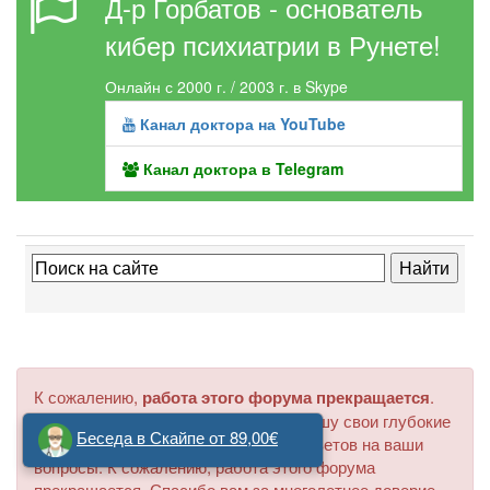
Д-р Горбатов - основатель
кибер психиатрии в Рунете!
Онлайн с 2000 г. / 2003 г. в Skype
Канал доктора на YouTube
Канал доктора в Telegram
К сожалению,
работа этого форума прекращается
.
Уважаемые дамы и господа ! Я приношу свои глубокие
Беседа в Скайпе от 89,00€
извинения то задержку в даче вам ответов на ваши
вопросы. К сожалению, работа этого форума
прекращается. Спасибо вам за многолетнее доверие.