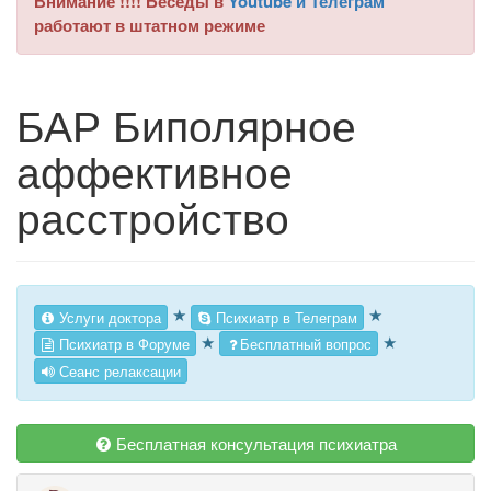
Внимание !!!! Беседы в
Youtube и Телеграм
работают в штатном режиме
БАР Биполярное
аффективное
расстройство
★
★
Услуги доктора
Психиатр в Телеграм
★
★
Психиатр в Форуме
Бесплатный вопрос
Сеанс релаксации
Бесплатная консультация психиатра