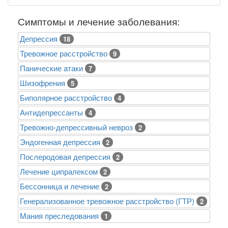
Симптомы и лечение заболевания:
Депрессия
18
Тревожное расстройство
9
Панические атаки
7
Шизофрения
5
Биполярное расстройство
4
Антидепрессанты
4
Тревожно-депрессивный невроз
2
Эндогенная депрессия
2
Послеродовая депрессия
2
Лечение ципралексом
2
Бессонница и лечение
2
Генерализованное тревожное расстройство (ГТР)
2
Mания преследования
1