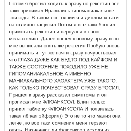
Потом я бросил ходить к врачу но рексетин все
таки принимал Нравились гипоманиакальнве
эпизоды. В таком состоянии я и диплом кстати
на отлично защитил Потом я все таки бросил
примотать рексетин и вернулся в свою
меланхолию. Далее пошел к новому врачу и он
мне выписали опять же рексетин Пробую вновь
принимать и тут же почти сразу почувствовал
что ГЛАЗА ДАЖЕ КАК БУДТО ПОД КАЙФОМ И
ТАКЖЕ СОСТОЯНИЕ ПОХОДИЛО УЖЕ НЕ
ГИПОМАНИАКАЛЬНОЕ А ИМЕННО
МАНИАКАЛЬНОГО ХАОАКТЕРА УЖЕ ТАКОГО.
КАК ТОЛЬКО ПОЧУВСТВОВАЛ СРАЗУ БРОСИЛ.
Пришел к врачу рассказал симптомы и он
прописал мне ФЛЮАНКСОЛ. Блин только
принял таблетку ФЛЮАНКСОЛА И появилась
такая лёгкая эйфория)) Это не то что мания она
легче ,но все таки сомнения меня терзают
опять. Назначают ли флюонксол исходя из