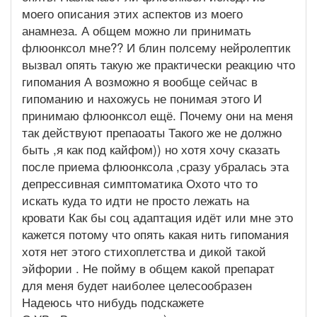
моего описания этих аспектов из моего
анамнеза. А общем можно ли принимать
флюонксол мне?? И блин полсему нейролептик
вызвал опять такую же практически реакцию что
гипомания А возможно я вообще сейчас в
гипоманию и нахожусь не понимая этого И
принимаю флюонксол ещё. Почему они на меня
так действуют препаоаты Такого же не должно
быть ,я как под кайфом)) но хотя хочу сказать
после приема флюонксола ,сразу убралась эта
депрессивная симптоматика Охото что то
искать куда то идти не просто лежать на
кровати Как бы соц адаптация идёт или мне это
кажется потому что опять какая нить гипомания
хотя нет этого стихоплетства и дикой такой
эйфории . Не пойму в общем какой препарат
для меня будет наиболее целесообразен
Надеюсь что нибудь подскажете