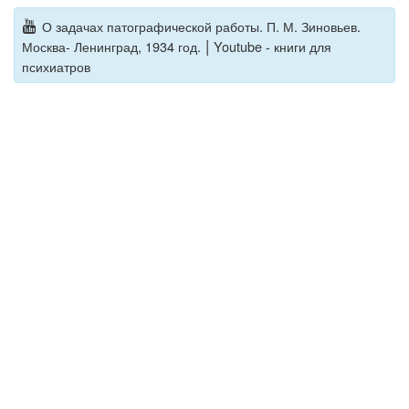
О задачах патографической работы. П. М. Зиновьев.
|
Москва- Ленинград, 1934 год.
Youtube - книги для
психиатров