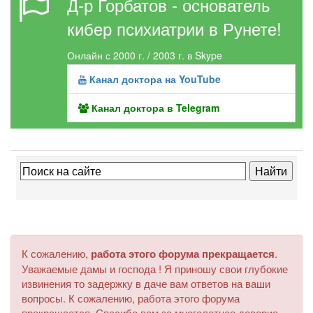
Д-р Горбатов - основатель
кибер психиатрии в Рунете!
Онлайн с 2000 г. / 2003 г. в Skype
Канал доктора на YouTube
Канал доктора в Telegram
К сожалению,
работа этого форума прекращается
.
Уважаемые дамы и господа ! Я приношу свои глубокие
извинения то задержку в даче вам ответов на ваши
вопросы. К сожалению, работа этого форума
прекращается. Спасибо вам за многолетнее доверие.