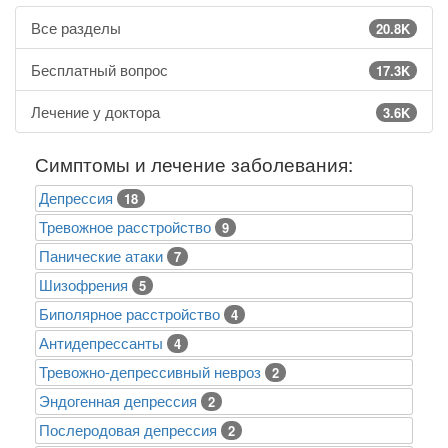
Все разделы
20.8K
Бесплатный вопрос
17.3K
Лечение у доктора
3.6K
Симптомы и лечение заболевания:
Депрессия
18
Тревожное расстройство
9
Панические атаки
7
Шизофрения
5
Биполярное расстройство
4
Антидепрессанты
4
Тревожно-депрессивный невроз
2
Эндогенная депрессия
2
Послеродовая депрессия
2