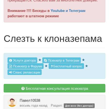
Внимание !!!! Беседы в
Youtube и Телеграм
работают в штатном режиме
Слезть к клоназепама
★
★
Услуги доктора
Психиатр в Телеграм
★
★
Психиатр в Форуме
Бесплатный вопрос
Сеанс релаксации
Бесплатная консультация психиатра
Павел10538
восьмь года назад
Раздел:
Для всех (без доктора)