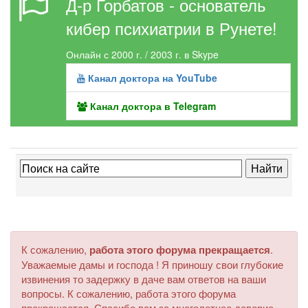
Д-р Горбатов - основатель
кибер психиатрии в Рунете!
Онлайн с 2000 г. / 2003 г. в Skype
Канал доктора на YouTube
Канал доктора в Telegram
К сожалению,
работа этого форума прекращается
.
Уважаемые дамы и господа ! Я приношу свои глубокие
извинения то задержку в даче вам ответов на ваши
вопросы. К сожалению, работа этого форума
прекращается. Спасибо вам за многолетнее доверие.