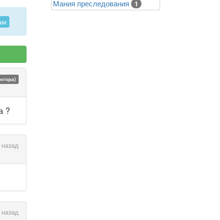
Mания преследования
1
ии
октора)
а ?
 назад
 назад