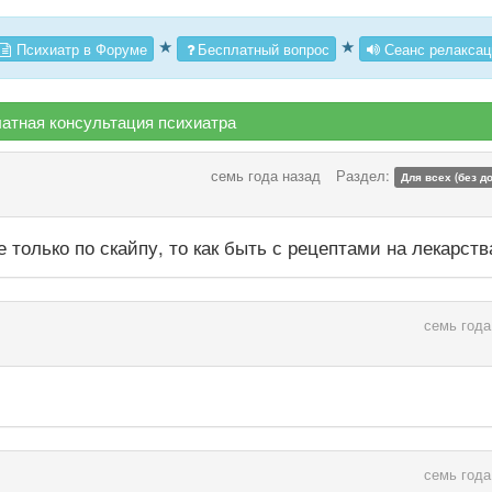
★
★
Психиатр в Форуме
Бесплатный вопрос
Сеанс релаксац
атная консультация психиатра
семь года назад
Раздел:
Для всех (без д
только по скайпу, то как быть с рецептами на лекарств
семь года
семь года