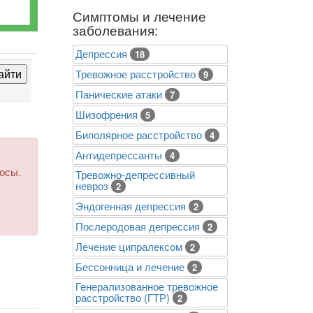
Симптомы и лечение
заболевания:
Депрессия
18
Тревожное расстройство
9
Панические атаки
7
Шизофрения
5
Биполярное расстройство
4
Антидепрессанты
4
росы.
Тревожно-депрессивный
невроз
2
Эндогенная депрессия
2
Послеродовая депрессия
2
Лечение ципралексом
2
Бессонница и лечение
2
Генерализованное тревожное
расстройство (ГТР)
2