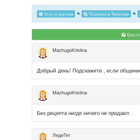
★
★
Услуги доктора
Психиатр в Телеграм
Беспл
MazhugoKristina
Добрый день! Подскажите , если общение 
MazhugoKristina
Без рецепта нигде ничего не продают.
ЛедиТет