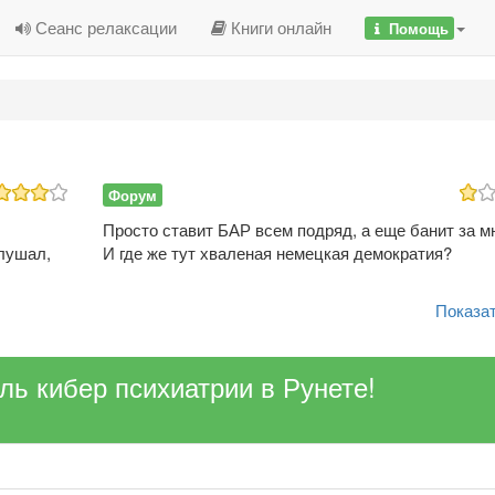
Сеанс релаксации
Книги онлайн
Помощь
Форум
Просто ставит БАР всем подряд, а еще банит за м
лушал,
И где же тут хваленая немецкая демократия?
Показат
ель кибер психиатрии в Рунете!