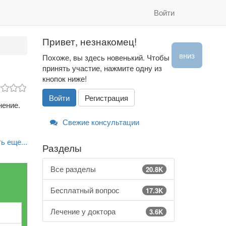
Войти
Привет, незнакомец!
вниз
Похоже, вы здесь новенький. Чтобы
принять участие, нажмите одну из
кнопок ниже!
Войти
Регистрация
нение.
Свежие консультации
ь еще...
Разделы
Все разделы
20.8K
Бесплатный вопрос
17.3K
Лечение у доктора
3.6K