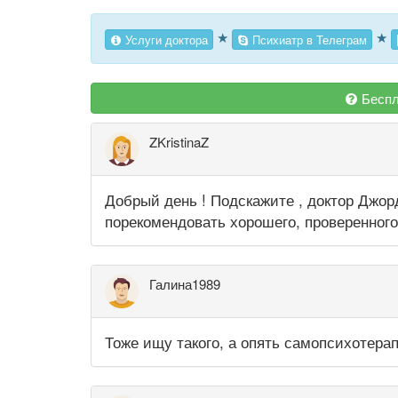
★
★
Услуги доктора
Психиатр в Телеграм
Беспл
ZKristinaZ
Добрый день ! Подскажите , доктор Джор
порекомендовать хорошего, проверенного
Галина1989
Тоже ищу такого, а опять самопсихотера