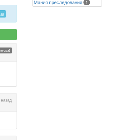
Mания преследования
1
ии
октора)
 назад