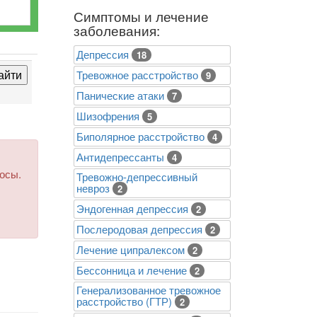
Симптомы и лечение
заболевания:
Депрессия
18
Тревожное расстройство
9
Панические атаки
7
Шизофрения
5
Биполярное расстройство
4
Антидепрессанты
4
росы.
Тревожно-депрессивный
невроз
2
Эндогенная депрессия
2
Послеродовая депрессия
2
Лечение ципралексом
2
Бессонница и лечение
2
Генерализованное тревожное
расстройство (ГТР)
2