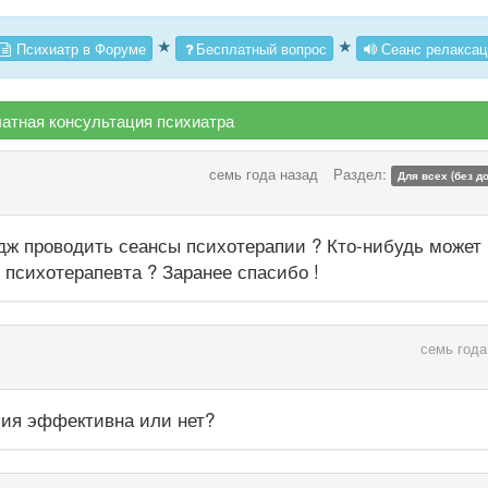
★
★
Психиатр в Форуме
Бесплатный вопрос
Сеанс релаксац
атная консультация психиатра
семь года назад
Раздел:
Для всех (без д
дж проводить сеансы психотерапии ? Кто-нибудь может
 психотерапевта ? Заранее спасибо !
семь года
пия эффективна или нет?