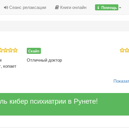
Сеанс релаксации
Книги онлайн
Помощь
Скайп
м
Отличный доктор
, копает
Показат
ель кибер психиатрии в Рунете!