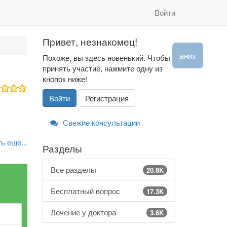
Войти
Привет, незнакомец!
вниз
Похоже, вы здесь новенький. Чтобы
принять участие, нажмите одну из
кнопок ниже!
Войти
Регистрация
Свежие консультации
ь еще...
Разделы
Все разделы
20.8K
Бесплатный вопрос
17.3K
Лечение у доктора
3.6K