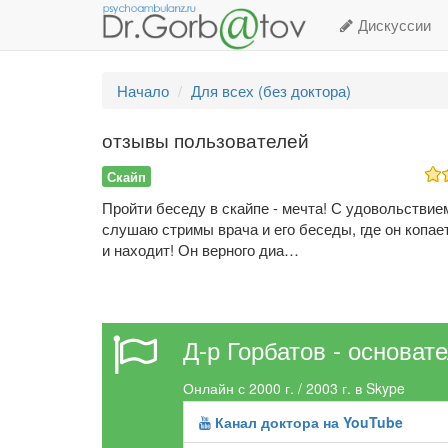
Дискуссии
Начало
Для всех (без доктора)
отзывы пользователей
Скайп
Пройти беседу в скайпе - мечта! С удовольствие
слушаю стримы врача и его беседы, где он копает
и находит! Он верного диа…
Д-р Горбатов - основат
Онлайн с 2000 г. / 2003 г. в Skype
Канал доктора на YouTube