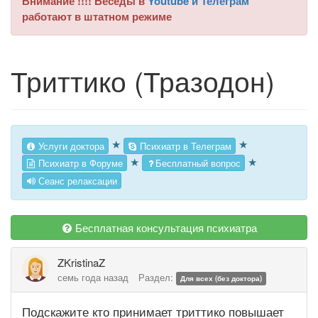
Внимание !!!! Беседы в
Youtube и Телеграм
работают в штатном режиме
Триттико (Тразодон)
★
★
Услуги доктора
Психиатр в Телеграм
★
★
Психиатр в Форуме
Бесплатный вопрос
Сеанс релаксации
Бесплатная консультация психиатра
ZKristinaZ
семь года назад
Раздел:
Для всех (без доктора)
Подскажите кто принимает триттико повышает