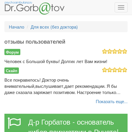
Toggl
navig
Начало
Для всех (без доктора)
отзывы пользователей
Форум
Человек с Большой буквы! Долгих лет Вам жизни!
Скайп
Все понравилось! Доктор очень
внимательный,выслушивает,дает рекомендации. Я бы
даже сказала заряжает позитивом. Настроение только…
Показать еще...
Д-р Горбатов - основатель
кибер психиатрии в Рунете!