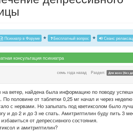
ницы
★
★
Психиатр в Форуме
Бесплатный вопрос
Сеанс релаксац
атная консультация психиатра
семь года назад
Раздел:
Для всех (без д
и на ветер, найдена была информацию по поводу успеш
По половине от таблетки 0,25 мг начал и через неделю
ало с нервами. Но запыпать под кветиксолом было луч
огу и до 2 и до 3 не спать. Амитриптилин буду пить 3 м
 избавиться от депрессивного состояния.
етиксол и амитриптилин?