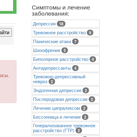
Симптомы и лечение
заболевания:
Депрессия
18
Тревожное расстройство
9
Панические атаки
7
Шизофрения
5
Биполярное расстройство
4
Антидепрессанты
4
росы.
Тревожно-депрессивный
невроз
2
Эндогенная депрессия
2
Послеродовая депрессия
2
Лечение ципралексом
2
Бессонница и лечение
2
Генерализованное тревожное
расстройство (ГТР)
2