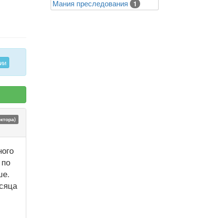
Mания преследования
1
ии
октора)
ного
 по
ше.
есяца