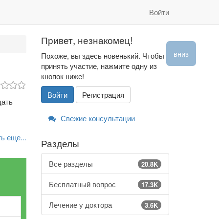
Войти
Привет, незнакомец!
вниз
Похоже, вы здесь новенький. Чтобы
принять участие, нажмите одну из
кнопок ниже!
Войти
Регистрация
дать
Свежие консультации
ь еще...
Разделы
Все разделы
20.8K
Бесплатный вопрос
17.3K
Лечение у доктора
3.6K