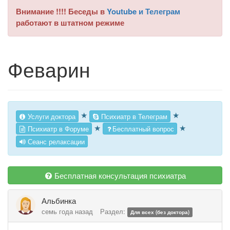
Внимание !!!! Беседы в
Youtube и Телеграм
работают в штатном режиме
Феварин
★
★
Услуги доктора
Психиатр в Телеграм
★
★
Психиатр в Форуме
Бесплатный вопрос
Сеанс релаксации
Бесплатная консультация психиатра
Альбинка
семь года назад
Раздел:
Для всех (без доктора)