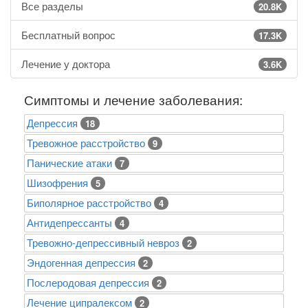
Все разделы
20.8K
Бесплатный вопрос
17.3K
Лечение у доктора
3.6K
Симптомы и лечение заболевания:
Депрессия
18
Тревожное расстройство
9
Панические атаки
7
Шизофрения
5
Биполярное расстройство
4
Антидепрессанты
4
Тревожно-депрессивный невроз
2
Эндогенная депрессия
2
Послеродовая депрессия
2
Лечение ципралексом
2