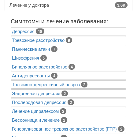
Лечение у доктора
3.6K
Симптомы и лечение заболевания:
Депрессия
18
Тревожное расстройство
9
Панические атаки
7
Шизофрения
5
Биполярное расстройство
4
Антидепрессанты
4
Тревожно-депрессивный невроз
2
Эндогенная депрессия
2
Послеродовая депрессия
2
Лечение ципралексом
2
Бессонница и лечение
2
Генерализованное тревожное расстройство (ГТР)
2