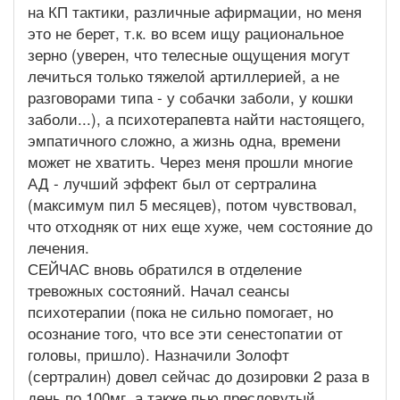
на КП тактики, различные афирмации, но меня
это не берет, т.к. во всем ищу рациональное
зерно (уверен, что телесные ощущения могут
лечиться только тяжелой артиллерией, а не
разговорами типа - у собачки заболи, у кошки
заболи...), а психотерапевта найти настоящего,
эмпатичного сложно, а жизнь одна, времени
может не хватить. Через меня прошли многие
АД - лучший эффект был от сертралина
(максимум пил 5 месяцев), потом чувствовал,
что отходняк от них еще хуже, чем состояние до
лечения.
СЕЙЧАС вновь обратился в отделение
тревожных состояний. Начал сеансы
психотерапии (пока не сильно помогает, но
осознание того, что все эти сенестопатии от
головы, пришло). Назначили Золофт
(сертралин) довел сейчас до дозировки 2 раза в
день по 100мг, а также пью пресловутый