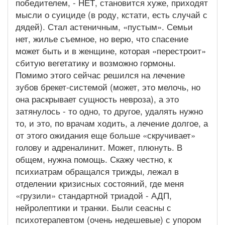
победителем, - НЕТ, становится хуже, приходят
мысли о суициде (в роду, кстати, есть случай с
дядей). Стал астеничным, «пустым». Семьи
нет, жилье съемное, но верю, что спасение
может быть и в женщине, которая «перестроит»
сбитую вегетатику и возможно гормоны.
Помимо этого сейчас решился на лечение
зубов брекет-системой (может, это мелочь, но
она раскрывает сущность невроза), а это
затянулось - то одно, то другое, удалять нужно
то, и это, по врачам ходить, а лечение долгое, а
от этого ожидания еще больше «скручивает»
голову и адреналинит. Может, плюнуть. В
общем, нужна помощь. Скажу честно, к
психиатрам обращался трижды, лежал в
отделении кризисных состояний, где меня
«грузили» стандартной триадой - АДП,
нейролептики и транки. Были сеасны с
психотерапевтом (очень недешевые) с упором