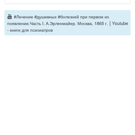
#Лечение #душевных #болезней при первом их
|
появлении.Часть I. А.Эрленмайер. Москва, 1865 г.
Youtube
- книги для психиатров