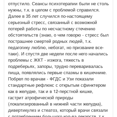
отпустило. Сеансы психотерапии были не столь
нужны, т.к. в целом с проблемой справился.
Далее в 35 лет случился по-настоящему
серьезный стресс, связанный с возможной
потерей работы по несчастному стечению
обстоятельств (знаю, о чем говорю - стресс был
пострашнее смертей родных людей, т.к.
педагогику люблю, небогат, но призвание все-
таки). И спустя две недели после него начались
проблемы с ЖКТ - изжога, тяжесть в
подреберьях, запоры, трудно переваривалась
пища, появлялись первые спазмы в кишечнике.
Побрел по врачам - ФГДС и Узи показали
стандартные рефлюкс с открытым сфинктером
как в желудке, так и в 12-перстной кишке,
гастрит атрофической природы
(локализированный в нижней части желудка),
дивертикулез и стеатоз, который врачи связали
с потреблением большого кол-ва лекарств, т.к.