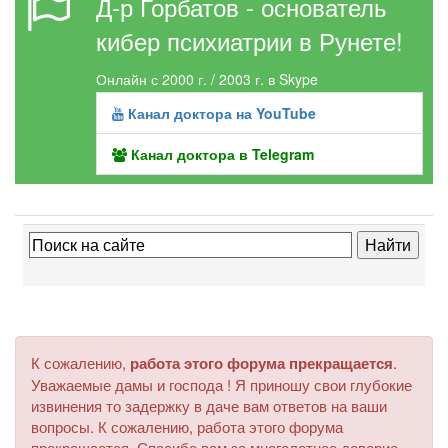
Д-р Горбатов - основатель
кибер психиатрии в Рунете!
Онлайн с 2000 г. / 2003 г. в Skype
Канал доктора на YouTube
Канал доктора в Telegram
К сожалению,
работа этого форума прекращается
.
Уважаемые дамы и господа ! Я приношу свои глубокие
извинения то задержку в даче вам ответов на ваши
вопросы. К сожалению, работа этого форума
прекращается. Спасибо вам за многолетнее доверие.