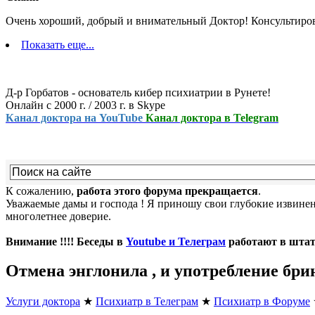
Очень хороший, добрый и внимательный Доктор! Консультиро
Показать еще...
Д-р Горбатов - основатель кибер психиатрии в Рунете!
Онлайн с 2000 г. / 2003 г. в Skype
Канал доктора на YouTube
Канал доктора в Telegram
К сожалению,
работа этого форума прекращается
.
Уважаемые дамы и господа ! Я приношу свои глубокие извинени
многолетнее доверие.
Внимание !!!! Беседы в
Youtube и Телеграм
работают в шта
Отмена энглонила , и употребление бри
Услуги доктора
★
Психиатр в Телеграм
★
Психиатр в Форуме