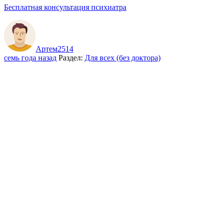
Бесплатная консультация психиатра
Артем2514
семь года назад
Раздел:
Для всех (без доктора)
Значит пью бринтеликс 24 день и в добавок пью энглонил , чувс
пью , и стало очень сильно кружится голова , и как будто вот в
Комментарии
Марианна1985
семь года назад
Ну обычно неделю-две синдром отмены.
Курс общего учения о душевных болезнях. Глава 17. Профессор В.П. Осипов. 
Войдите
или
Зарегистрируйтесь
чтобы комментировать.