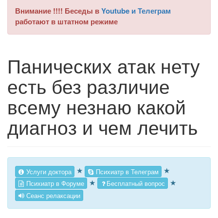
Внимание !!!! Беседы в
Youtube и Телеграм
работают в штатном режиме
Панических атак нету
есть без различие
всему незнаю какой
диагноз и чем лечить
★
★
Услуги доктора
Психиатр в Телеграм
★
★
Психиатр в Форуме
Бесплатный вопрос
Сеанс релаксации