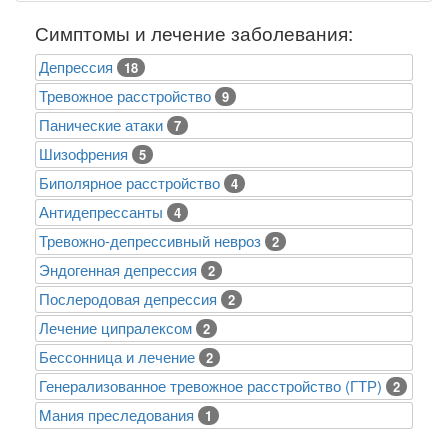
Симптомы и лечение заболевания:
Депрессия
18
Тревожное расстройство
9
Панические атаки
7
Шизофрения
5
Биполярное расстройство
4
Антидепрессанты
4
Тревожно-депрессивный невроз
2
Эндогенная депрессия
2
Послеродовая депрессия
2
Лечение ципралексом
2
Бессонница и лечение
2
Генерализованное тревожное расстройство (ГТР)
2
Mания преследования
1