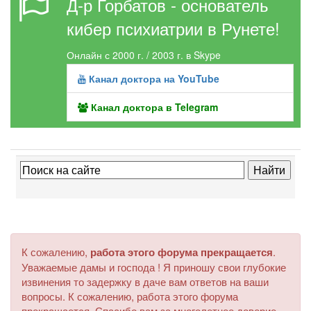
Д-р Горбатов - основатель
кибер психиатрии в Рунете!
Онлайн с 2000 г. / 2003 г. в Skype
Канал доктора на YouTube
Канал доктора в Telegram
К сожалению,
работа этого форума прекращается
.
Уважаемые дамы и господа ! Я приношу свои глубокие
извинения то задержку в даче вам ответов на ваши
вопросы. К сожалению, работа этого форума
прекращается. Спасибо вам за многолетнее доверие.