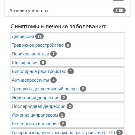
Лечение у доктора
3.6K
Симптомы и лечение заболевания:
Депрессия
18
Тревожное расстройство
9
Панические атаки
7
Шизофрения
5
Биполярное расстройство
4
Антидепрессанты
4
Тревожно-депрессивный невроз
2
Эндогенная депрессия
2
Послеродовая депрессия
2
Лечение ципралексом
2
Бессонница и лечение
2
Генерализованное тревожное расстройство (ГТР)
2