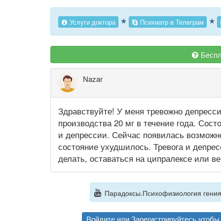
★
★
Услуги доктора
Психиатр в Телеграм
Беспл
Nazar
Здравствуйте! У меня тревожно депресс
производства 20 мг в течение года. Сос
и депрессии. Сейчас появилась возможно
состояние ухудшилось. Тревога и депрес
делать, оставаться на ципралексе или в
Парадоксы.Психофизиология гения и
Войдите
или
Зарегистрируйтесь
чтобы 