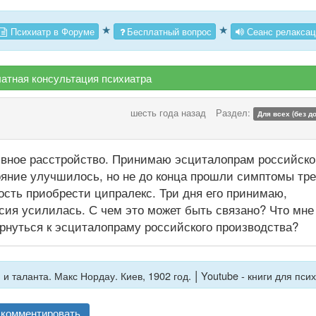
★
★
Психиатр в Форуме
Бесплатный вопрос
Сеанс релаксац
атная консультация психиатра
шесть года назад
Раздел:
Для всех (без д
ивное расстройство. Принимаю эсциталопрам российско
тояние улучшилось, но не до конца прошли симптомы тре
сть приобрести ципралекс. Три дня его принимаю,
сия усилилась. С чем это может быть связано? Что мне
ернуться к эсциталопраму российского производства?
|
 таланта. Макс Нордау. Киев, 1902 год.
Youtube - книги для пси
комментировать.