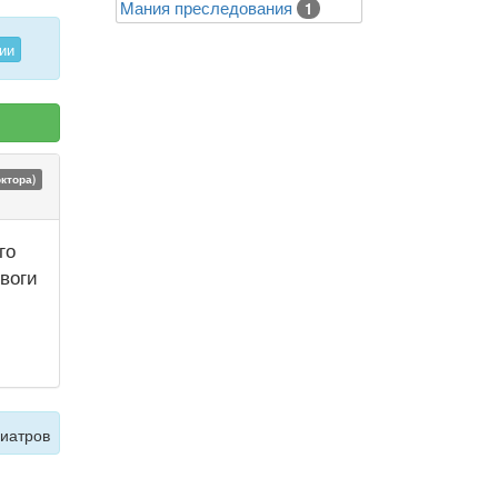
Mания преследования
1
ии
октора)
го
воги
хиатров