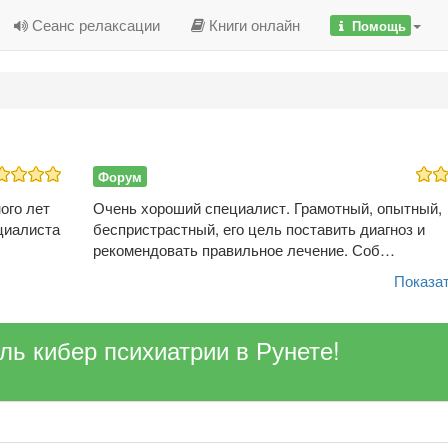
Сеанс релаксации
Книги онлайн
Помощь
Форум
ого лет
Очень хороший специалист. Грамотный, опытный,
циалиста
беспристрастный, его цель поставить диагноз и
рекомендовать правильное лечение. Соб…
Показат
ель кибер психиатрии в Рунете!