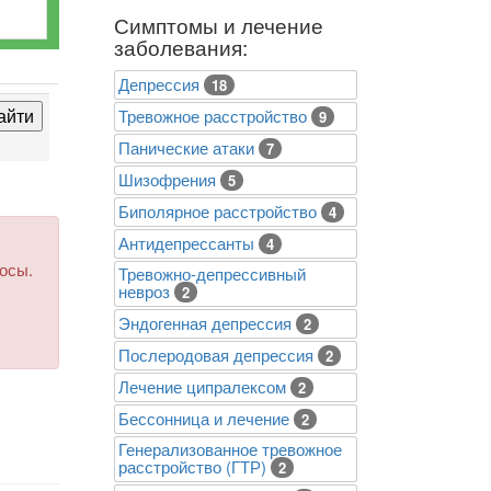
Симптомы и лечение
заболевания:
Депрессия
18
Тревожное расстройство
9
Панические атаки
7
Шизофрения
5
Биполярное расстройство
4
Антидепрессанты
4
росы.
Тревожно-депрессивный
невроз
2
Эндогенная депрессия
2
Послеродовая депрессия
2
Лечение ципралексом
2
Бессонница и лечение
2
Генерализованное тревожное
расстройство (ГТР)
2