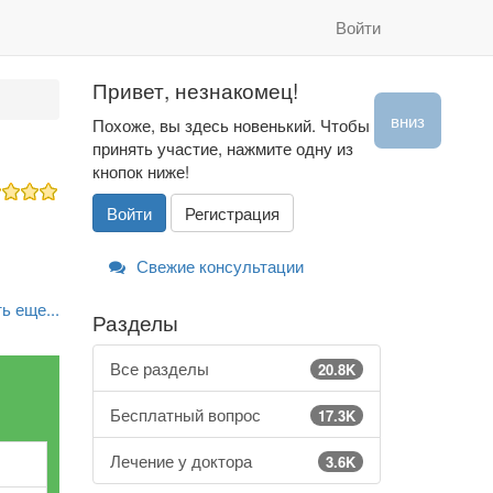
Войти
Привет, незнакомец!
вниз
Похоже, вы здесь новенький. Чтобы
принять участие, нажмите одну из
кнопок ниже!
Войти
Регистрация
Свежие консультации
ь еще...
Разделы
Все разделы
20.8K
Бесплатный вопрос
17.3K
Лечение у доктора
3.6K