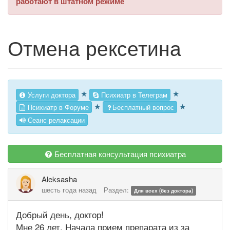
работают в штатном режиме
Отмена рексетина
★
★
Услуги доктора
Психиатр в Телеграм
★
★
Психиатр в Форуме
Бесплатный вопрос
Сеанс релаксации
Бесплатная консультация психиатра
Aleksasha
шесть года назад
Раздел:
Для всех (без доктора)
Добрый день, доктор!
Мне 26 лет. Начала прием препарата из за