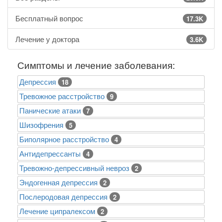
Бесплатный вопрос
17.3K
Лечение у доктора
3.6K
Симптомы и лечение заболевания:
Депрессия
18
Тревожное расстройство
9
Панические атаки
7
Шизофрения
5
Биполярное расстройство
4
Антидепрессанты
4
Тревожно-депрессивный невроз
2
Эндогенная депрессия
2
Послеродовая депрессия
2
Лечение ципралексом
2