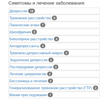
Симптомы и лечение заболевания:
Депрессия
18
Тревожное расстройство
9
Панические атаки
7
Шизофрения
5
Биполярное расстройство
4
Антидепрессанты
4
Тревожно-депрессивный невроз
2
Эндогенная депрессия
2
Послеродовая депрессия
2
Лечение ципралексом
2
Бессонница и лечение
2
Генерализованное тревожное расстройство (ГТР)
2
Mания преследования
1