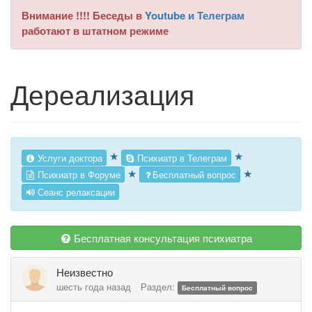
Внимание !!!! Беседы в
Youtube и Телеграм
работают в штатном режиме
Дереализация
★
★
Услуги доктора
Психиатр в Телеграм
★
★
Психиатр в Форуме
Бесплатный вопрос
Сеанс релаксации
Бесплатная консультация психиатра
Неизвестно
шесть года назад
Раздел:
Бесплатный вопрос