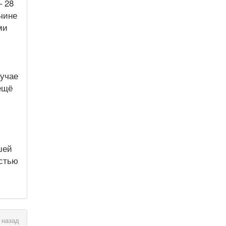
– 28
чине
ми
лучае
ещё
шей
остью
 назад