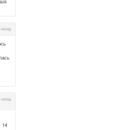
аша
 назад
ось
лась
 назад
 14