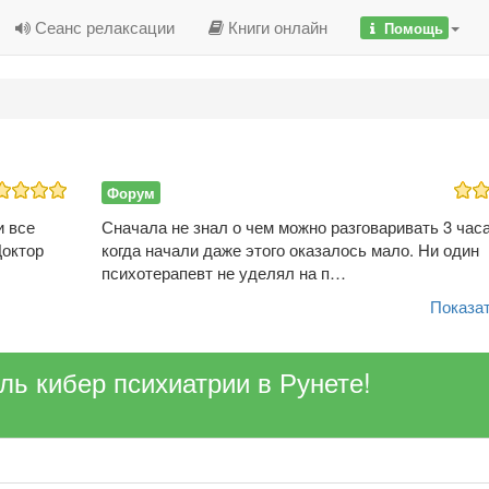
Сеанс релаксации
Книги онлайн
Помощь
Форум
и все
Сначала не знал о чем можно разговаривать 3 часа
Доктор
когда начали даже этого оказалось мало. Ни один
психотерапевт не уделял на п…
Показат
ель кибер психиатрии в Рунете!