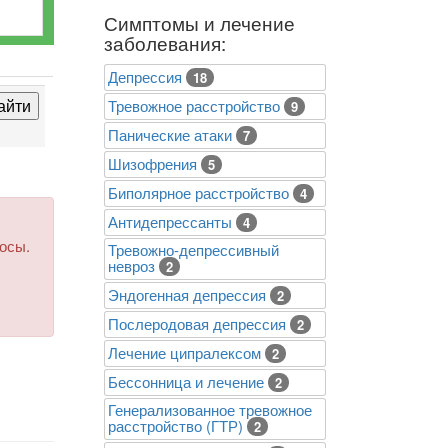
Симптомы и лечение
заболевания:
Депрессия
18
Тревожное расстройство
9
Панические атаки
7
Шизофрения
5
Биполярное расстройство
4
Антидепрессанты
4
росы.
Тревожно-депрессивный
невроз
2
Эндогенная депрессия
2
Послеродовая депрессия
2
Лечение ципралексом
2
Бессонница и лечение
2
Генерализованное тревожное
расстройство (ГТР)
2