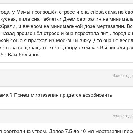
года. у Мамы произошёл стресс и она снова сама не сво
 вкусная, пила она таблетки Днём сертралин на минимал
обрали, и вечером на минимальной дозе мертазапин. Вс
 назад произошёл стресс и она перестала пить перед с
хой сон а я приехал из Москвы и вижу ,что она не весёл
м снова вощвращаться к подбору схем как Вы писали ра
ибо Вам большое.
более года
мама ? Приём миртазапин придется возобновить.
более года
 сертралина утром. Далее 7,5 до 10 мл мертазапин пер