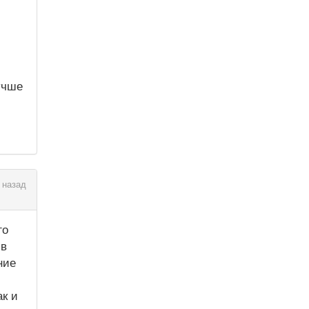
учше
 назад
го
 в
ние
к и