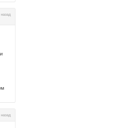
 назад
 и
ем
 назад