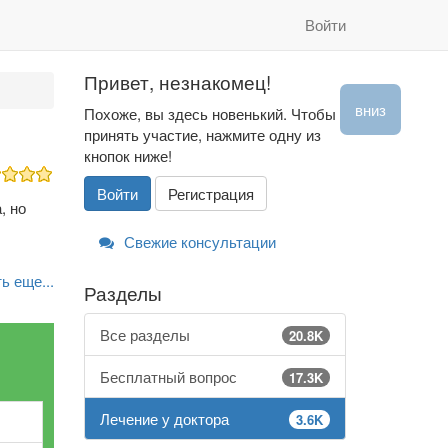
Войти
Привет, незнакомец!
вниз
Похоже, вы здесь новенький. Чтобы
принять участие, нажмите одну из
кнопок ниже!
Войти
Регистрация
, но
Свежие консультации
ь еще...
Разделы
Все разделы
20.8K
Бесплатный вопрос
17.3K
Лечение у доктора
3.6K