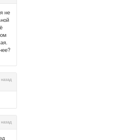
я не
ьной
ё
ном
ая.
нее?
 назад
 назад
ед