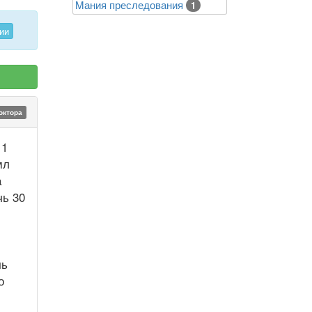
Mания преследования
1
ии
октора
 1
мл
а
чь 30
чь
о