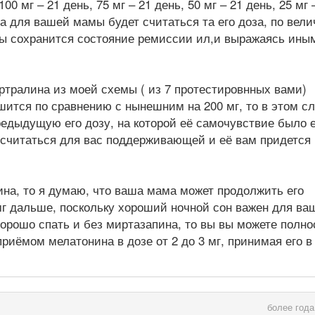
100 мг – 21 день, 75 мг – 21 день, 50 мг – 21 день, 25 мг 
 для вашей мамы будет считаться та его доза, по вели
мы сохранится состояние ремиссии ил,и выражаясь ины
ртралина из моей схемы ( из 7 протестировнных вами)
ится по сравнению с нынешним на 200 мг, то в этом с
редыдущую его дозу, на которой её самочувствие было 
 считаться для вас поддерживающей и её вам придется
ина, то я думаю, что ваша мама может продолжить его
 мг дальше, поскольку хороший ночной сон важен для ва
орошо спать и без миртазапина, то вы вы можете полн
приёмом мелатонина в дозе от 2 до 3 мг, принимая его в
более года