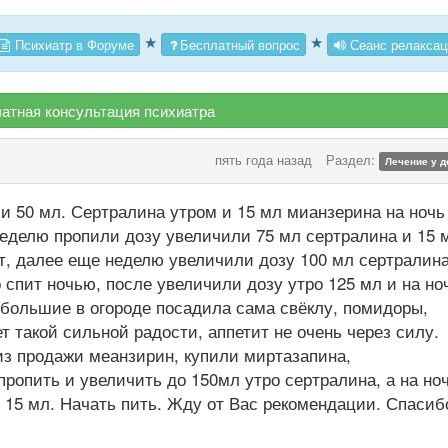
★
★
Психиатр в Форуме
Бесплатный вопрос
Сеанс релаксац
атная консультация психиатра
пять года назад
Раздел:
Лечение у д
 50 мл. Сертралина утром и 15 мл мианзерина на ночь
еделю пропили дозу увеличили 75 мл сертралина и 15 
т, далее еще неделю увеличили дозу 100 мл сертралин
 спит ночью, после увеличили дозу утро 125 мл и на но
большие в огороде посадила сама свёклу, помидоры,
ет такой сильной радости, аппетит не очень через силу.
 из продажи меанзирин, купили миртазапина,
пропить и увеличить до 150мл утро сертралина, а на но
с 15 мл. Начать пить. Жду от Вас рекомендации. Спасиб