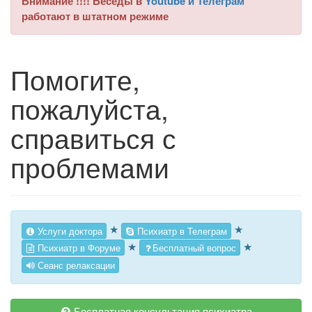
Внимание !!!! Беседы в
Youtube и Телеграм
работают в штатном режиме
Помогите,
пожалуйста,
справиться с
проблемами
★
★
Услуги доктора
Психиатр в Телеграм
★
★
Психиатр в Форуме
Бесплатный вопрос
Сеанс релаксации
Бесплатная консультация психиатра