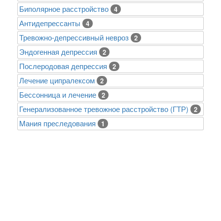
Биполярное расстройство
4
Антидепрессанты
4
Тревожно-депрессивный невроз
2
Эндогенная депрессия
2
Послеродовая депрессия
2
Лечение ципралексом
2
Бессонница и лечение
2
Генерализованное тревожное расстройство (ГТР)
2
Mания преследования
1