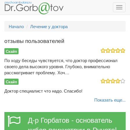
Toggl
navig
Начало
Лечение у доктора
отзывы пользователей
Скайп
По ходу беседы чувствуется, что доктор профессионал
своего дела высокого уровня. Глубоко, внимательно
рассматривает проблему. Хоч…
Скайп
Доктор специалист что надо. Спасибо!
Показать еще...
Д-р Горбатов - основатель
кибер психиатрии в Рунете!