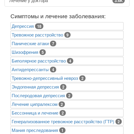
Лечение у доктора
3.6K
Симптомы и лечение заболевания:
Депрессия
18
Тревожное расстройство
9
Панические атаки
7
Шизофрения
5
Биполярное расстройство
4
Антидепрессанты
4
Тревожно-депрессивный невроз
2
Эндогенная депрессия
2
Послеродовая депрессия
2
Лечение ципралексом
2
Бессонница и лечение
2
Генерализованное тревожное расстройство (ГТР)
2
Mания преследования
1