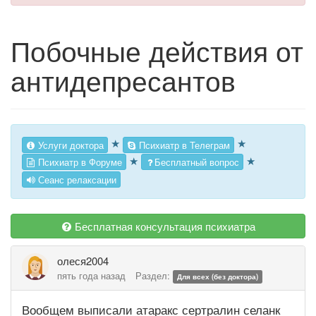
Побочные действия от
антидепресантов
★
★
Услуги доктора
Психиатр в Телеграм
★
★
Психиатр в Форуме
Бесплатный вопрос
Сеанс релаксации
Бесплатная консультация психиатра
олеся2004
пять года назад
Раздел:
Для всех (без доктора)
Вообщем выписали атаракс сертралин селанк