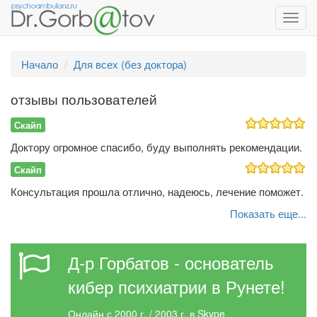
Toggl
navig
Начало
Для всех (без доктора)
отзывы пользователей
Скайп
Доктору огромное спасибо, буду выполнять рекомендации.
Скайп
Консультация прошла отлично, надеюсь, лечение поможет.
Показать еще...
Д-р Горбатов - основатель
кибер психиатрии в Рунете!
Онлайн с 2000 г. / 2003 г. в Skype