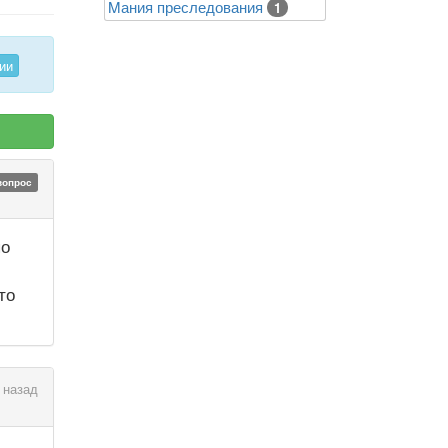
Mания преследования
1
ии
вопрос
по
то
 назад