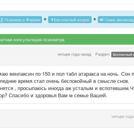
★
★
Психиатр в Форуме
Бесплатный вопрос
Сеанс релаксац
атная консультация психиатра
четыре года назад
Раздел:
Бесплатный 
ю венлаксин по 150 и пол табл атаракса на ночь. Сон 
леднее время стал очень беспокойный в смысле снов.
ятся , просыпаюсь иногда аж усталым и вспотевшим.Ч
тор? Спасибо и здоровья Вам м семье Вашей.
четыре года