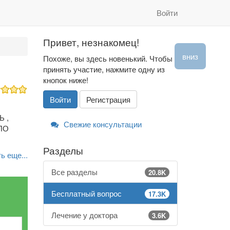
Войти
Привет, незнакомец!
вниз
Похоже, вы здесь новенький. Чтобы
принять участие, нажмите одну из
кнопок ниже!
Войти
Регистрация
 ,
Свежие консультации
ЛО
Разделы
ь еще...
Все разделы
20.8K
Бесплатный вопрос
17.3K
Лечение у доктора
3.6K