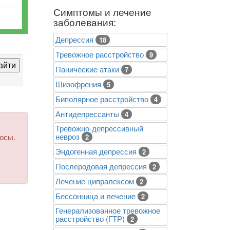
Симптомы и лечение
заболевания:
Депрессия
18
Тревожное расстройство
9
Панические атаки
7
Шизофрения
5
Биполярное расстройство
4
Антидепрессанты
4
Тревожно-депрессивный
невроз
росы.
2
Эндогенная депрессия
2
Послеродовая депрессия
2
Лечение ципралексом
2
Бессонница и лечение
2
Генерализованное тревожное
расстройство (ГТР)
2