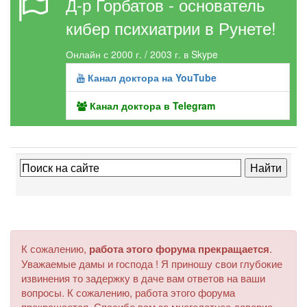
Д-р Горбатов - основатель
кибер психиатрии в Рунете!
Онлайн с 2000 г. / 2003 г. в Skype
Канал доктора на YouTube
Канал доктора в Telegram
К сожалению,
работа этого форума прекращается
.
Уважаемые дамы и господа ! Я приношу свои глубокие
извинения то задержку в даче вам ответов на ваши
вопросы. К сожалению, работа этого форума
прекращается. Спасибо вам за многолетнее доверие.