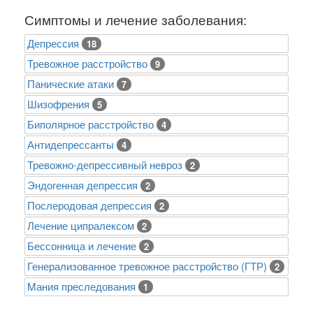
Симптомы и лечение заболевания:
Депрессия
18
Тревожное расстройство
9
Панические атаки
7
Шизофрения
5
Биполярное расстройство
4
Антидепрессанты
4
Тревожно-депрессивный невроз
2
Эндогенная депрессия
2
Послеродовая депрессия
2
Лечение ципралексом
2
Бессонница и лечение
2
Генерализованное тревожное расстройство (ГТР)
2
Mания преследования
1