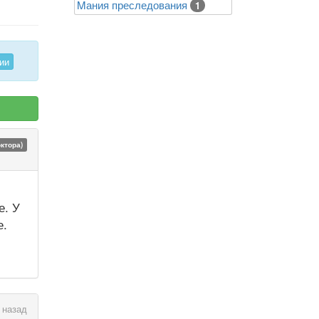
Mания преследования
1
ии
октора)
е. У
е.
 назад