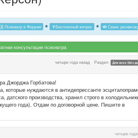
★
★
Психиатр в Форуме
Бесплатный вопрос
Сеанс релаксац
атная консультация психиатра
четыре года назад
Раздел:
Для всех (без д
ра Джорджа Горбатова!
а, которые нуждаются в антидепрессанте эсциталопрам
а, датского производства, хранил строго в холодильник
текущего года). Отдам по договорной цене. Пишите в
четыре года