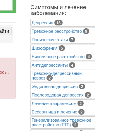
Симптомы и лечение
заболевания:
Депрессия
18
Тревожное расстройство
9
Панические атаки
7
Шизофрения
5
Биполярное расстройство
4
Антидепрессанты
4
росы.
Тревожно-депрессивный
невроз
2
Эндогенная депрессия
2
Послеродовая депрессия
2
Лечение ципралексом
2
Бессонница и лечение
2
Генерализованное тревожное
расстройство (ГТР)
2