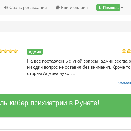
Сеанс релаксации
Книги онлайн
Помощь
Админ
На все поставленные мной вопрсы, админ всегда о
ни один вопрос не оставил без внимания. Кроме тог
сторны Админа чувст…
Показат
ель кибер психиатрии в Рунете!