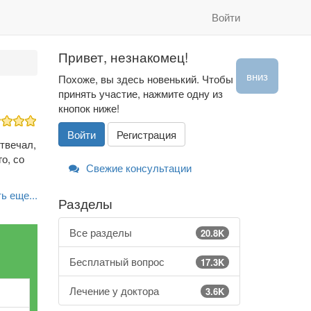
Войти
Привет, незнакомец!
вниз
Похоже, вы здесь новенький. Чтобы
принять участие, нажмите одну из
кнопок ниже!
Войти
Регистрация
твечал,
о, со
Свежие консультации
ь еще...
Разделы
Все разделы
20.8K
Бесплатный вопрос
17.3K
Лечение у доктора
3.6K