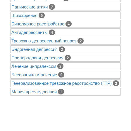
Панические атаки
7
Шизофрения
5
Биполярное расстройство
4
Антидепрессанты
4
Тревожно-депрессивный невроз
2
Эндогенная депрессия
2
Послеродовая депрессия
2
Лечение ципралексом
2
Бессонница и лечение
2
Генерализованное тревожное расстройство (ГТР)
2
Mания преследования
1