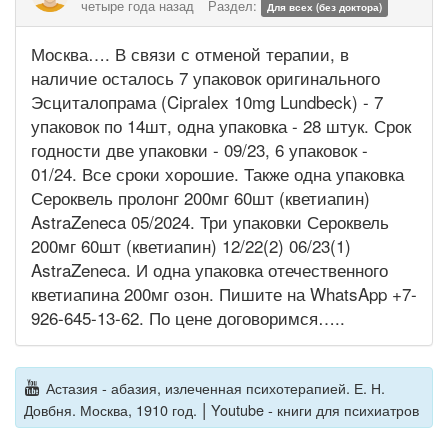
четыре года назад
Раздел:
Для всех (без доктора)
Москва…. В связи с отменой терапии, в
наличие осталось 7 упаковок оригинального
Эсциталопрама (Cipralex 10mg Lundbeck) - 7
упаковок по 14шт, одна упаковка - 28 штук. Срок
годности две упаковки - 09/23, 6 упаковок -
01/24. Все сроки хорошие. Также одна упаковка
Сероквель пролонг 200мг 60шт (кветиапин)
AstraZeneca 05/2024. Три упаковки Сероквель
200мг 60шт (кветиапин) 12/22(2) 06/23(1)
AstraZeneca. И одна упаковка отечественного
кветиапина 200мг озон. Пишите на WhatsApp +7-
926-645-13-62. По цене договоримся…..
Астазия - абазия, излеченная психотерапией. Е. Н.
|
Довбня. Москва, 1910 год.
Youtube - книги для психиатров