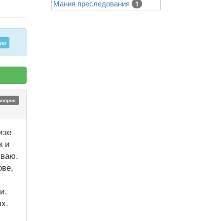
Mания преследования
1
ии
вопрос
изе
к и
иваю.
ове,
и.
х.