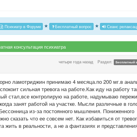
★
★
Психиатр в Форуме
Бесплатный вопрос
Сеанс релаксац
атная консультация психиатра
четыре года назад
Раздел:
Бесплатный 
торно ламотриджин принимаю 4 месяца.по 200 мг.в анал
спокоит сильная тревога на работе.Как иду на работу та
вый стал,все контролирую на работе, надумываю переж
когда занят работой на участке. Мысли различные в гол
 Бессонница из-за постоянного мышления. Пониженного
но сказать что ее совсем нет. Как избавиться от тревог
а жить в реальности, а не а фантазиях и представления