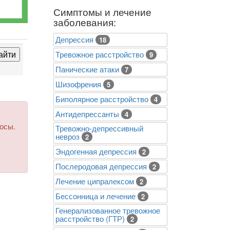
Симптомы и лечение
заболевания:
Депрессия
18
Тревожное расстройство
9
Панические атаки
7
Шизофрения
5
Биполярное расстройство
4
Антидепрессанты
4
росы.
Тревожно-депрессивный
невроз
2
Эндогенная депрессия
2
Послеродовая депрессия
2
Лечение ципралексом
2
Бессонница и лечение
2
Генерализованное тревожное
расстройство (ГТР)
2