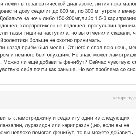
и лежит в терапевтической диапазоне, лития пока мало
овести дозу седалит до 600 мг, по 300 мг утром и вечер
Добавьте на ночь либо 150-200мг,либо 1.5-3 карипразин
подошёл, хлорпротиксен не подошёл, просульпин приним
сли такая тишина наступила, но вы отменили сказали, ч
ейролептики больше не охотно принимать.
и назад приём был месяц. От него я спал всю ночь, ме
утром и немного был опухшим. Не знаю может ламотрид
шо. Можно ли ещё добавить фенибут? Сейчас чувствую с
увствую себя почти как раньше. Но вот проблема со сно
четыре года
авить к ламотриджину и седалиту один из следующих
ланзапин, луразидон или карипразин ),но, если вы не
ремя неплохо помогал фенибут, то вы можете добавить