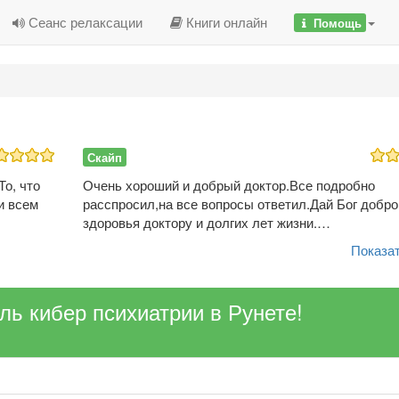
Сеанс релаксации
Книги онлайн
Помощь
Скайп
о, что
Очень хороший и добрый доктор.Все подробно
и всем
расспросил,на все вопросы ответил.Дай Бог добро
здоровья доктору и долгих лет жизни.…
Показат
ель кибер психиатрии в Рунете!