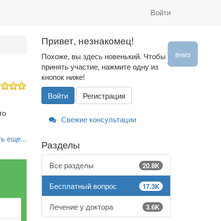
Войти
Привет, незнакомец!
вниз
Похоже, вы здесь новенький. Чтобы
принять участие, нажмите одну из
кнопок ниже!
Войти
Регистрация
го
Свежие консультации
ь еще...
Разделы
Все разделы
20.8K
Бесплатный вопрос
17.3K
Лечение у доктора
3.6K