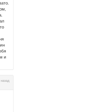
вато.
ом,
а.
ал
то
ня
жин
ебя
м и
 назад