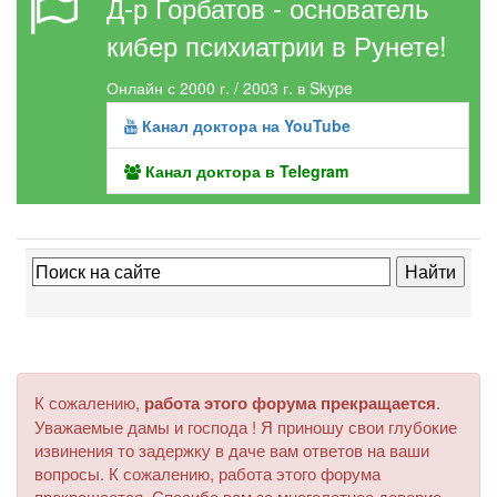
Д-р Горбатов - основатель
кибер психиатрии в Рунете!
Онлайн с 2000 г. / 2003 г. в Skype
Канал доктора на YouTube
Канал доктора в Telegram
К сожалению,
работа этого форума прекращается
.
Уважаемые дамы и господа ! Я приношу свои глубокие
извинения то задержку в даче вам ответов на ваши
вопросы. К сожалению, работа этого форума
прекращается. Спасибо вам за многолетнее доверие.