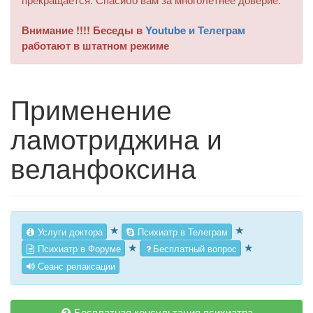
Внимание !!!! Беседы в
Youtube и Телеграм
работают в штатном режиме
Применение
ламотриджина и
веланфоксина
★
★
Услуги доктора
Психиатр в Телеграм
★
★
Психиатр в Форуме
Бесплатный вопрос
Сеанс релаксации
Бесплатная консультация психиатра