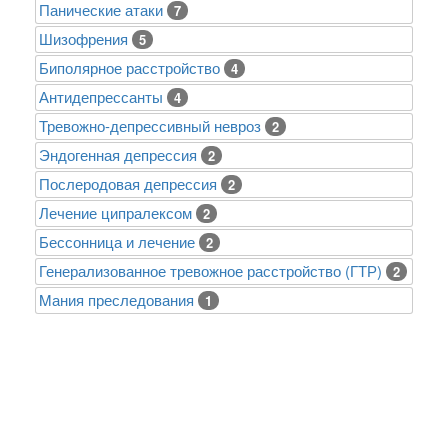
Панические атаки
7
Шизофрения
5
Биполярное расстройство
4
Антидепрессанты
4
Тревожно-депрессивный невроз
2
Эндогенная депрессия
2
Послеродовая депрессия
2
Лечение ципралексом
2
Бессонница и лечение
2
Генерализованное тревожное расстройство (ГТР)
2
Mания преследования
1