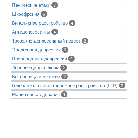
Панические атаки
7
Шизофрения
5
Биполярное расстройство
4
Антидепрессанты
4
Тревожно-депрессивный невроз
2
Эндогенная депрессия
2
Послеродовая депрессия
2
Лечение ципралексом
2
Бессонница и лечение
2
Генерализованное тревожное расстройство (ГТР)
2
Mания преследования
1