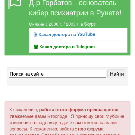
Д-р Горбатов - основатель
кибер психиатрии в Рунете!
Онлайн с 2000 г. / 2003 г. в Skype
Канал доктора на YouTube
Канал доктора в Telegram
К сожалению,
работа этого форума прекращается
.
Уважаемые дамы и господа ! Я приношу свои глубокие
извинения то задержку в даче вам ответов на ваши
вопросы. К сожалению, работа этого форума
прекращается. Спасибо вам за многолетнее доверие.