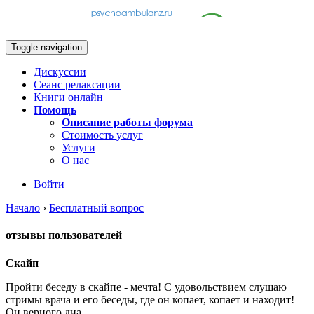
Toggle navigation
Дискуссии
Сеанс релаксации
Книги онлайн
Помощь
Описание работы форума
Стоимость услуг
Услуги
О нас
Войти
Начало
›
Бесплатный вопрос
отзывы пользователей
Скайп
Пройти беседу в скайпе - мечта! С удовольствием слушаю
стримы врача и его беседы, где он копает, копает и находит!
Он верного диа…