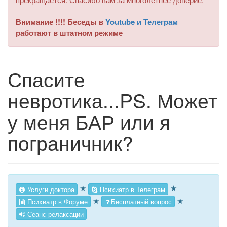
Внимание !!!! Беседы в
Youtube и Телеграм
работают в штатном режиме
Спасите
невротика...PS. Может
у меня БАР или я
пограничник?
★
★
Услуги доктора
Психиатр в Телеграм
★
★
Психиатр в Форуме
Бесплатный вопрос
Сеанс релаксации