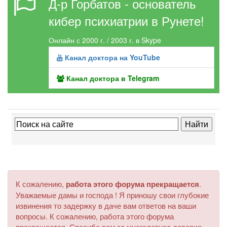
Д-р Горбатов - основатель
кибер психиатрии в Рунете!
Онлайн с 2000 г. / 2003 г. в Skype
Канал доктора на YouTube
Канал доктора в Telegram
К сожалению,
работа этого форума прекращается
.
Уважаемые дамы и господа ! Я приношу свои глубокие
извинения то задержку в даче вам ответов на ваши
вопросы. К сожалению, работа этого форума
прекращается. Спасибо вам за многолетнее доверие.