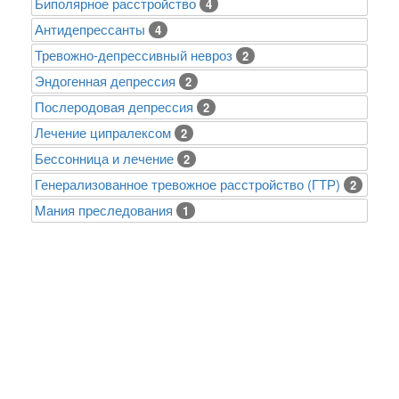
Биполярное расстройство
4
Антидепрессанты
4
Тревожно-депрессивный невроз
2
Эндогенная депрессия
2
Послеродовая депрессия
2
Лечение ципралексом
2
Бессонница и лечение
2
Генерализованное тревожное расстройство (ГТР)
2
Mания преследования
1