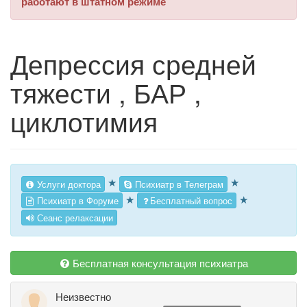
работают в штатном режиме
Депрессия средней
тяжести , БАР ,
циклотимия
★
★
Услуги доктора
Психиатр в Телеграм
★
★
Психиатр в Форуме
Бесплатный вопрос
Сеанс релаксации
Бесплатная консультация психиатра
Неизвестно