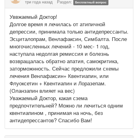
три года назад
Раздел:
Бесплатный вопрос
Уввжаемый Доктор!
Долгое время я лечилась от атипичной
депрессии, принимала только антидепрессанты.
Эсциталопрам, Венлафаксин, Симбалта. После
многочисленных лечений - 10 мес- 1 год,
наступала недолгая ремиссия и болезнь
возвращалась обратно апатия, самокритика,
заторможнность. Сейчас предложили схемы
лечения Венлафаксин+ Квентиапин, или
Флуоксетин + Квентиапин и Лоразепам.
(Оланзапин влияет на вес)
Уважаемый Доктор, какая сзема
предпочтительней? Можно ли лечиться одним
квентиапином , принимая на ночь, без
антидепрессантов? Спасибо Вам!