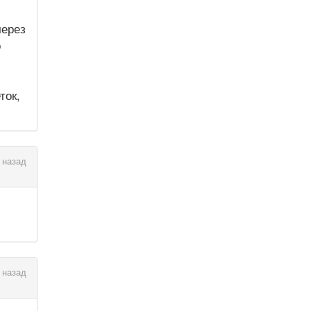
через
о
ток,
 назад
 назад