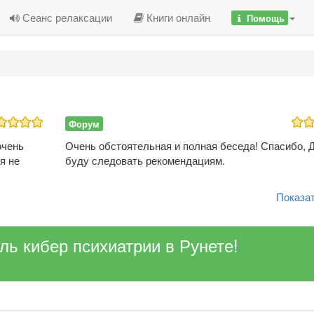
Сеанс релаксации
Книги онлайн
Помощь
Форум
очень
Очень обстоятельная и полная беседа! Спасибо, Д
я не
буду следовать рекомендациям.
Показат
ель кибер психиатрии в Рунете!