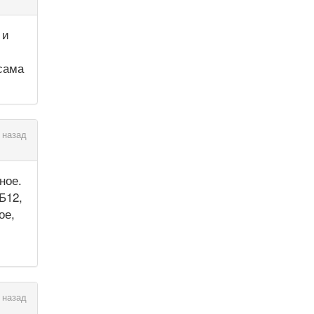
 и
,сама
 назад
ное.
Б12,
ое,
 назад