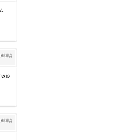
 А
 назад
тело
 назад