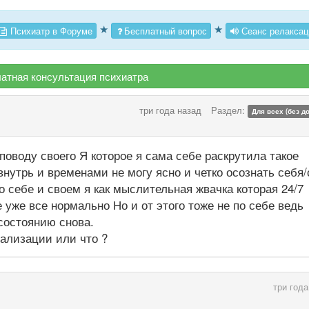
★
★
Психиатр в Форуме
Бесплатный вопрос
Сеанс релаксац
атная консультация психиатра
три года назад
Раздел:
Для всех (без д
поводу своего Я которое я сама себе раскрутила такое
нутрь и временами не могу ясно и четко осознать себя/
 о себе и своем я как мыслительная жвачка которая 24/7
е уже все нормально Но и от этого тоже не по себе ведь
состоянию снова.
нализации или что ?
три года