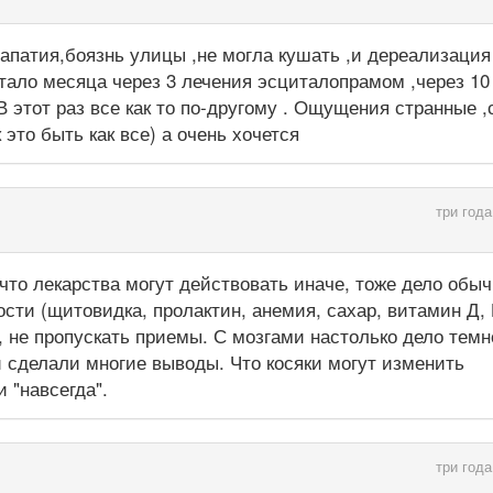
,апатия,боязнь улицы ,не могла кушать ,и дереализация
тало месяца через 3 лечения эсциталопрамом ,через 10
 этот раз все как то по-другому . Ощущения странные 
это быть как все) а очень хочется
три года
что лекарства могут действовать иначе, тоже дело обыч
сти (щитовидка, пролактин, анемия, сахар, витамин Д, 
о, не пропускать приемы. С мозгами настолько дело темн
 сделали многие выводы. Что косяки могут изменить
 "навсегда".
три года