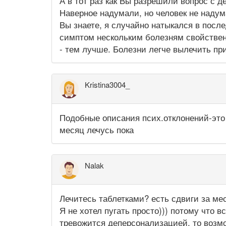
А в тот раз как Вы разрешили вопрос с 
Наверное надумали, но человек не надума
Вы знаете, я случайно натыкался в посл
симптом нескольким болезням свойствене
- тем лучше. Болезни легче вылечить пр
Kristina3004_
Подобные описания псих.отклонений-это 
месяц лечусь пока
Nalak
Лечитесь таблетками? есть сдвиги за ме
Я не хотел пугать просто))) потому что в
тревожится деперсонализацией, то возм