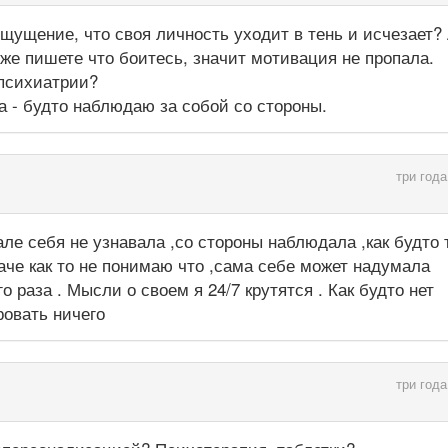
 ощущение, что своя личность уходит в тень и исчезает?
 же пишете что боитесь, значит мотивация не пропала.
 психиатрии?
 - будто наблюдаю за собой со стороны.
три года
кале себя не узнавала ,со стороны наблюдала ,как будто 
аче как то не понимаю что ,сама себе может надумала
 раза . Мысли о своем я 24/7 крутятся . Как будто нет
ровать ничего
три года