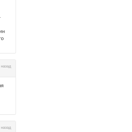
-
ин
го
 назад
ня
 назад