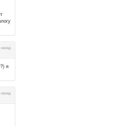
от
ологу
 назад
?) я
 назад