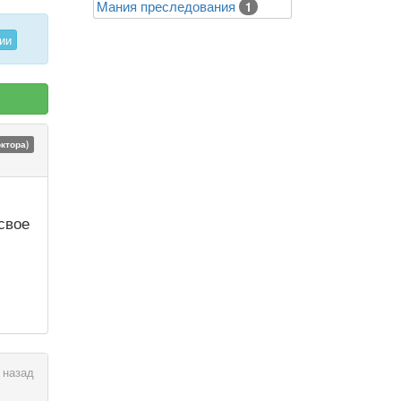
Mания преследования
1
ии
октора)
свое
 назад