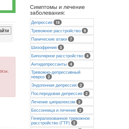
Симптомы и лечение
заболевания:
Депрессия
18
Тревожное расстройство
9
Панические атаки
7
Шизофрения
5
Биполярное расстройство
4
Антидепрессанты
4
росы.
Тревожно-депрессивный
невроз
2
Эндогенная депрессия
2
Послеродовая депрессия
2
Лечение ципралексом
2
Бессонница и лечение
2
Генерализованное тревожное
расстройство (ГТР)
2