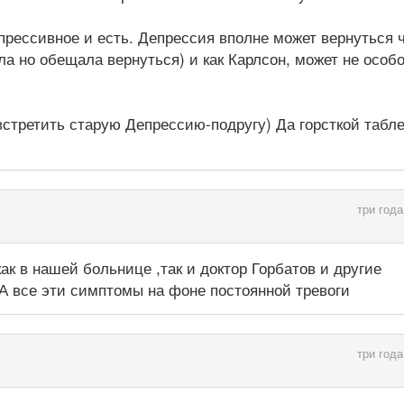
прессивное и есть. Депрессия вполне может вернуться 
ела но обещала вернуться) и как Карлсон, может не особ
встретить старую Депрессию-подругу) Да горсткой табле
три года
к в нашей больнице ,так и доктор Горбатов и другие
А все эти симптомы на фоне постоянной тревоги
три года