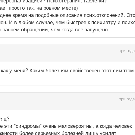
деперсонализацией? Психотерапия, таблетки?
ет просто так, на ровном месте)
еднее время на подобные описания псих.отклонений. Эт
н. И в любом случае, чем быстрее к психиатру и псих
и раннем обращении, чем когда все запущено.
три года
как у меня? Каким болезням свойственен этот симптом 
три года
сяц?
се эти "синдромы" очень маловероятны, а когда человек
ожности более серьезных болезней лишь усилят