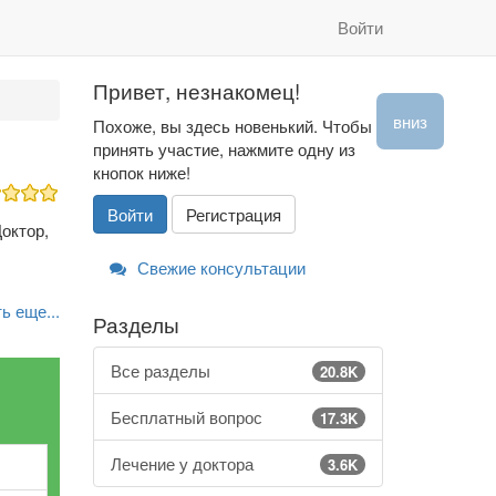
Войти
Привет, незнакомец!
вниз
Похоже, вы здесь новенький. Чтобы
принять участие, нажмите одну из
кнопок ниже!
Войти
Регистрация
октор,
Свежие консультации
ь еще...
Разделы
Все разделы
20.8K
Бесплатный вопрос
17.3K
Лечение у доктора
3.6K