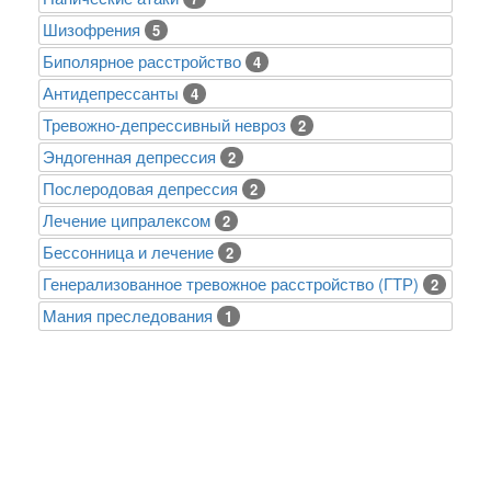
Шизофрения
5
Биполярное расстройство
4
Антидепрессанты
4
Тревожно-депрессивный невроз
2
Эндогенная депрессия
2
Послеродовая депрессия
2
Лечение ципралексом
2
Бессонница и лечение
2
Генерализованное тревожное расстройство (ГТР)
2
Mания преследования
1