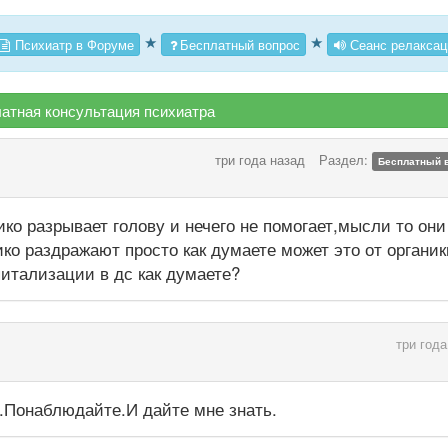
★
★
Психиатр в Форуме
Бесплатный вопрос
Сеанс релаксац
атная консультация психиатра
три года назад
Раздел:
Бесплатный 
ко разрывает голову и нечего не помогает,мысли то они
ико раздражают просто как думаете может это от органик
спитализации в дс как думаете?
три года
.Понаблюдайте.И дайте мне знать.