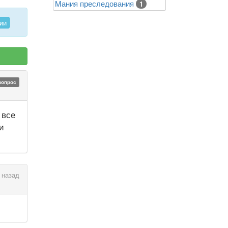
Mания преследования
1
ии
вопрос
 все
и
 назад