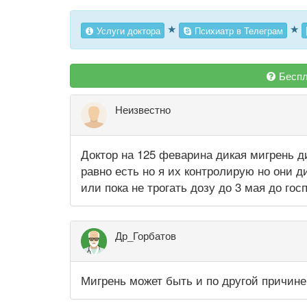
★
★
Услуги доктора
Психиатр в Телеграм
Беспл
Неизвестно
Доктор на 125 феварина дикая мигрень ди
равно есть но я их контролирую но они д
или пока не трогать дозу до 3 мая до го
Др_Горбатов
Мигрень может быть и по другой причине