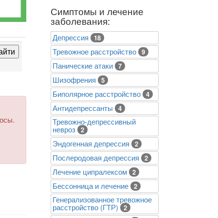
Симптомы и лечение
заболевания:
Депрессия
18
Тревожное расстройство
9
Панические атаки
7
Шизофрения
5
Биполярное расстройство
4
Антидепрессанты
4
росы.
Тревожно-депрессивный
невроз
2
Эндогенная депрессия
2
Послеродовая депрессия
2
Лечение ципралексом
2
Бессонница и лечение
2
Генерализованное тревожное
расстройство (ГТР)
2