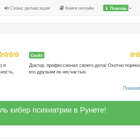
Сеанс релаксации
Книги онлайн
Помощь
Скайп
о я
Доктор, профессионал своего дела! Охотно порек
ность,
его друзьям по несчастью.
Показат
ель кибер психиатрии в Рунете!