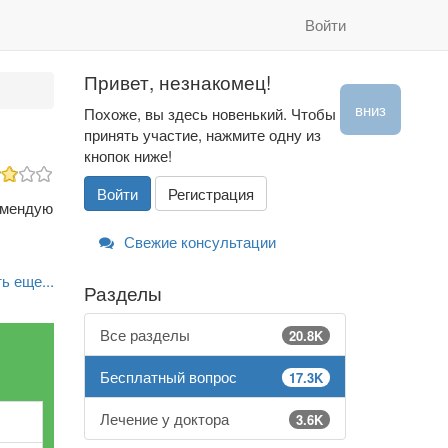
Войти
Привет, незнакомец!
вниз
Похоже, вы здесь новенький. Чтобы
принять участие, нажмите одну из
кнопок ниже!
Войти
Регистрация
омендую
Свежие консультации
ь еще...
Разделы
Все разделы
20.8K
Бесплатный вопрос
17.3K
Лечение у доктора
3.6K