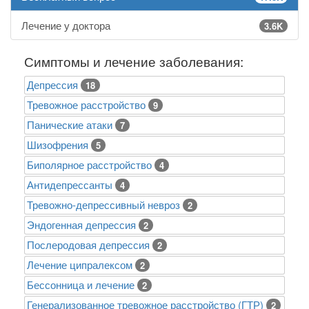
Лечение у доктора
3.6K
Симптомы и лечение заболевания:
Депрессия
18
Тревожное расстройство
9
Панические атаки
7
Шизофрения
5
Биполярное расстройство
4
Антидепрессанты
4
Тревожно-депрессивный невроз
2
Эндогенная депрессия
2
Послеродовая депрессия
2
Лечение ципралексом
2
Бессонница и лечение
2
Генерализованное тревожное расстройство (ГТР)
2