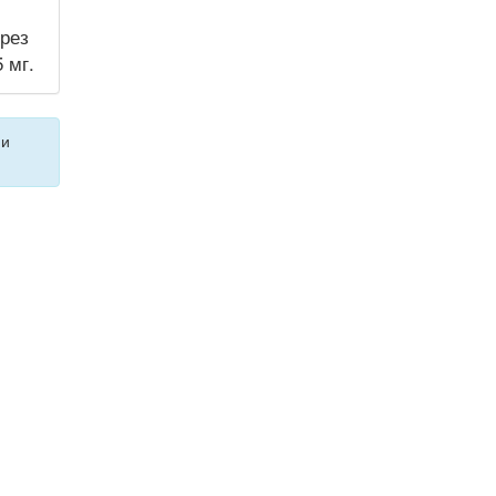
ерез
 мг.
ии