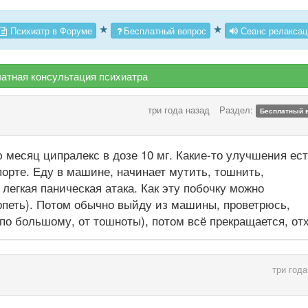
★
★
Психиатр в Форуме
Бесплатный вопрос
Сеанс релаксац
атная консультация психиатра
три года назад
Раздел:
Бесплатный 
ю месяц ципралекс в дозе 10 мг. Какие-то улучшения ес
спорте. Еду в машине, начинает мутить, тошнить,
 легкая паническая атака. Как эту побочку можно
ерпеть). Потом обычно выйду из машины, проветрюсь,
 по большому, от тошноты), потом всё прекращается, от
три года