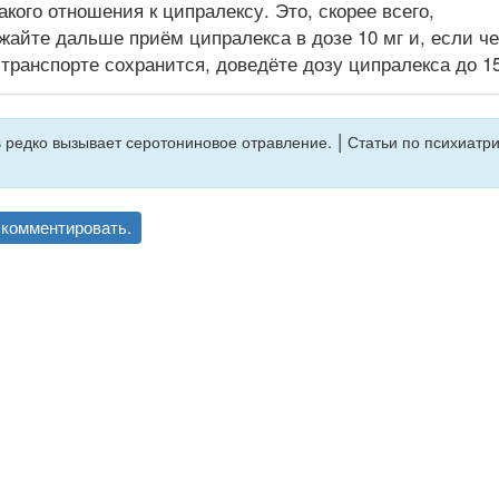
акого отношения к ципралексу. Это, скорее всего,
айте дальше приём ципралекса в дозе 10 мг и, если ч
 транспорте сохранится, доведёте дозу ципралекса до 15
|
 редко вызывает серотониновое отравление.
Статьи по психиатр
комментировать.