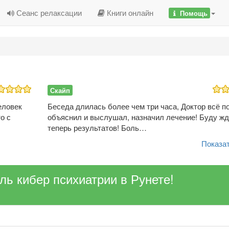
Сеанс релаксации
Книги онлайн
Помощь
Скайп
еловек
Беседа длилась более чем три часа, Доктор всё п
о с
объяснил и выслушал, назначил лечение! Буду жд
теперь результатов! Боль…
Показат
ель кибер психиатрии в Рунете!