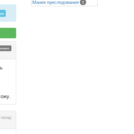
Mания преследования
1
ии
вопрос
ть
хожу.
 назад