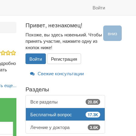
Войти
Привет, незнакомец!
вниз
Похоже, вы здесь новенький. Чтобы
принять участие, нажмите одну из
кнопок ниже!
Войти
Регистрация
одробно
ать
Свежие консультации
ь еще...
Разделы
Все разделы
20.8K
Бесплатный вопрос
17.3K
Лечение у доктора
3.6K