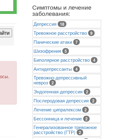
Симптомы и лечение
заболевания:
Депрессия
18
Тревожное расстройство
9
Панические атаки
7
Шизофрения
5
Биполярное расстройство
4
Антидепрессанты
4
росы.
Тревожно-депрессивный
невроз
2
Эндогенная депрессия
2
Послеродовая депрессия
2
Лечение ципралексом
2
Бессонница и лечение
2
Генерализованное тревожное
расстройство (ГТР)
2