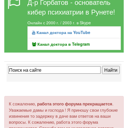
Д-р Горбатов - основатель
кибер психиатрии в Рунете!
Онлайн с 2000 г. / 2003 г. в Skype
Канал доктора на YouTube
Канал доктора в Telegram
К сожалению,
работа этого форума прекращается
.
Уважаемые дамы и господа ! Я приношу свои глубокие
извинения то задержку в даче вам ответов на ваши
вопросы. К сожалению, работа этого форума
прекращается. Спасибо вам за многолетнее доверие.