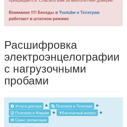
Внимание !!!! Беседы в
Youtube и Телеграм
работают в штатном режиме
Расшифровка
электроэнцелографии
с нагрузочными
пробами
★
★
Услуги доктора
Психиатр в Телеграм
★
★
Психиатр в Форуме
Бесплатный вопрос
Сеанс релаксации