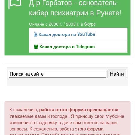
Д-р Горбатов - основатель
кибер психиатрии в Рунете!
Онлайн с 2000 г. / 2003 г. в Skype
Канал доктора на YouTube
Канал доктора в Telegram
К сожалению,
работа этого форума прекращается
.
Уважаемые дамы и господа ! Я приношу свои глубокие
извинения то задержку в даче вам ответов на ваши
вопросы. К сожалению, работа этого форума
прекращается. Спасибо вам за многолетнее доверие.