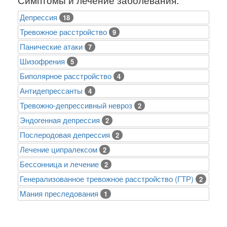
Депрессия
18
Тревожное расстройство
9
Панические атаки
7
Шизофрения
5
Биполярное расстройство
4
Антидепрессанты
4
Тревожно-депрессивный невроз
2
Эндогенная депрессия
2
Послеродовая депрессия
2
Лечение ципралексом
2
Бессонница и лечение
2
Генерализованное тревожное расстройство (ГТР)
2
Mания преследования
1