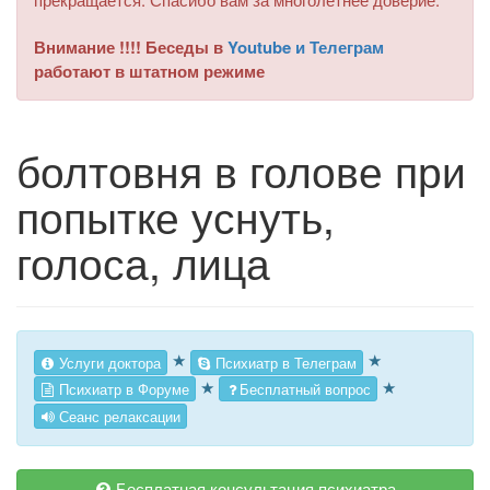
Внимание !!!! Беседы в
Youtube и Телеграм
работают в штатном режиме
болтовня в голове при
попытке уснуть,
голоса, лица
★
★
Услуги доктора
Психиатр в Телеграм
★
★
Психиатр в Форуме
Бесплатный вопрос
Сеанс релаксации
Бесплатная консультация психиатра