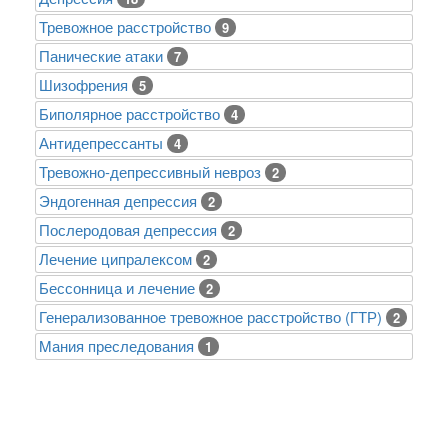
Тревожное расстройство
9
Панические атаки
7
Шизофрения
5
Биполярное расстройство
4
Антидепрессанты
4
Тревожно-депрессивный невроз
2
Эндогенная депрессия
2
Послеродовая депрессия
2
Лечение ципралексом
2
Бессонница и лечение
2
Генерализованное тревожное расстройство (ГТР)
2
Mания преследования
1