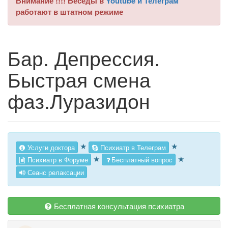
Внимание !!!! Беседы в
Youtube и Телеграм
работают в штатном режиме
Бар. Депрессия.
Быстрая смена
фаз.Луразидон
★
★
Услуги доктора
Психиатр в Телеграм
★
★
Психиатр в Форуме
Бесплатный вопрос
Сеанс релаксации
Бесплатная консультация психиатра