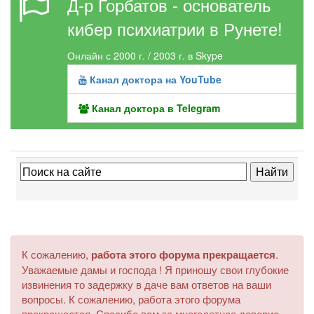
Д-р Горбатов - основатель
кибер психиатрии в Рунете!
Онлайн с 2000 г. / 2003 г. в Skype
Канал доктора на YouTube
Канал доктора в Telegram
К сожалению,
работа этого форума прекращается
.
Уважаемые дамы и господа ! Я приношу свои глубокие
извинения то задержку в даче вам ответов на ваши
вопросы. К сожалению, работа этого форума
прекращается. Спасибо вам за многолетнее доверие.