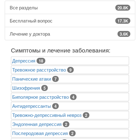
Все разделы
20.8K
Бесплатный вопрос
17.3K
Лечение у доктора
3.6K
Симптомы и лечение заболевания:
Депрессия
18
Тревожное расстройство
9
Панические атаки
7
Шизофрения
5
Биполярное расстройство
4
Антидепрессанты
4
Тревожно-депрессивный невроз
2
Эндогенная депрессия
2
Послеродовая депрессия
2