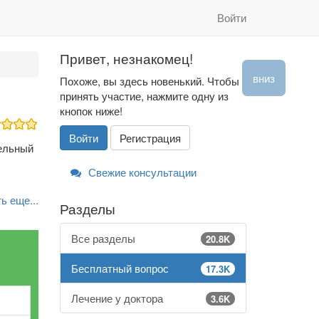
Войти
Привет, незнакомец!
вниз
Похоже, вы здесь новенький. Чтобы
принять участие, нажмите одну из
кнопок ниже!
Войти
Регистрация
ельный
Свежие консультации
ь еще...
Разделы
Все разделы
20.8K
Бесплатный вопрос
17.3K
Лечение у доктора
3.6K