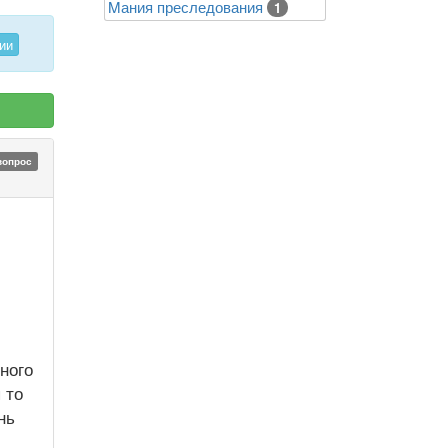
Mания преследования
1
ии
вопрос
м
и
ного
 то
нь