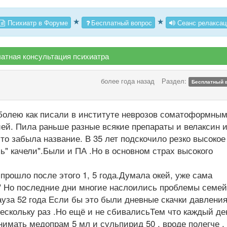
★
★
Психиатр в Форуме
Бесплатный вопрос
Сеанс релаксац
атная консультация психиатра
более года назад
Раздел:
Бесплатный 
 болею как писали в институте неврозов соматоформны
ей. Пила раньше разные всякие препараты и велаксин 
то забыла название. В 35 лет подскочило резко высокое
сь" качели".Были и ПА .Но в основном страх высокого
прошло после этого 1, 5 года.Думала окей, уже сама
" Но последние дни многие наслоились проблемы семей
ауза 52 года Если бы это были дневные скачки давления
 нескольку раз .Но ещё и не сбивалисьТем что каждый де
нимать медопрам 5 мл и сульпирид 50 , вроде полегче ,