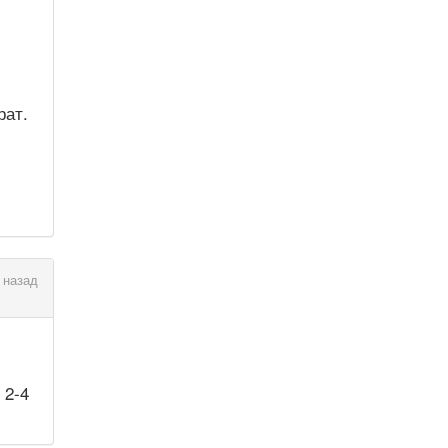
рат.
 назад
 2-4