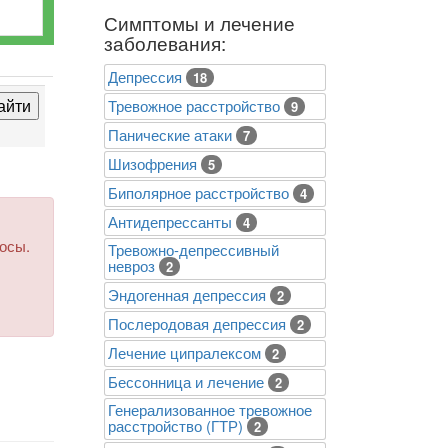
Симптомы и лечение
заболевания:
Депрессия
18
Тревожное расстройство
9
Панические атаки
7
Шизофрения
5
Биполярное расстройство
4
Антидепрессанты
4
росы.
Тревожно-депрессивный
невроз
2
Эндогенная депрессия
2
Послеродовая депрессия
2
Лечение ципралексом
2
Бессонница и лечение
2
Генерализованное тревожное
расстройство (ГТР)
2