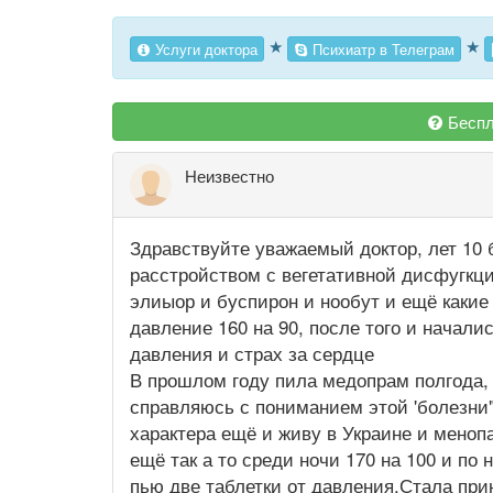
★
★
Услуги доктора
Психиатр в Телеграм
Беспл
Неизвестно
Здравствуйте уважаемый доктор, лет 10
расстройством с вегетативной дисфугкци
элиыор и буспирон и нообут и ещё какие 
давление 160 на 90, после того и начали
давления и страх за сердце
В прошлом году пила медопрам полгода, 
справляюсь с пониманием этой 'болезни
характера ещё и живу в Украине и меноп
ещё так а то среди ночи 170 на 100 и по
пью две таблетки от давления.Стала при