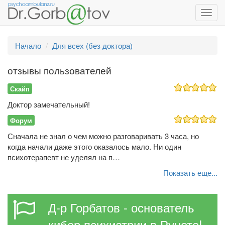
Toggl
navig
Начало
Для всех (без доктора)
отзывы пользователей
Скайп
Доктор замечательный!
Форум
Сначала не знал о чем можно разговаривать 3 часа, но
когда начали даже этого оказалось мало. Ни один
психотерапевт не уделял на п…
Показать еще...
Д-р Горбатов - основатель
кибер психиатрии в Рунете!