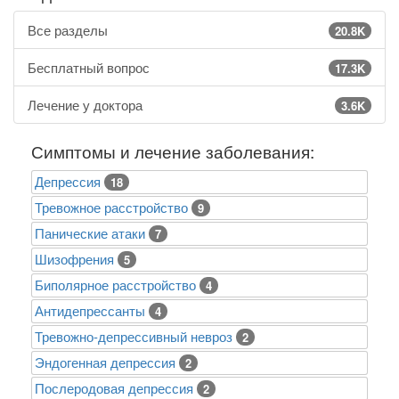
Все разделы
20.8K
Бесплатный вопрос
17.3K
Лечение у доктора
3.6K
Симптомы и лечение заболевания:
Депрессия
18
Тревожное расстройство
9
Панические атаки
7
Шизофрения
5
Биполярное расстройство
4
Антидепрессанты
4
Тревожно-депрессивный невроз
2
Эндогенная депрессия
2
Послеродовая депрессия
2