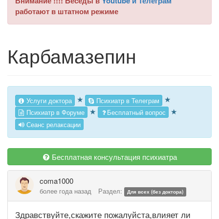
Внимание !!!! Беседы в
Youtube и Телеграм
работают в штатном режиме
Карбамазепин
★
★
Услуги доктора
Психиатр в Телеграм
★
★
Психиатр в Форуме
Бесплатный вопрос
Сеанс релаксации
Бесплатная консультация психиатра
coma1000
более года назад
Раздел:
Для всех (без доктора)
Здравствуйте,скажите пожалуйста,влияет ли